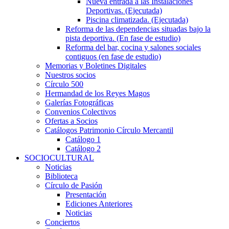
Nueva entrada a las Instalaciones
Deportivas. (Ejecutada)
Piscina climatizada. (Ejecutada)
Reforma de las dependencias situadas bajo la
pista deportiva. (En fase de estudio)
Reforma del bar, cocina y salones sociales
contiguos (en fase de estudio)
Memorias y Boletines Digitales
Nuestros socios
Círculo 500
Hermandad de los Reyes Magos
Galerías Fotográficas
Convenios Colectivos
Ofertas a Socios
Catálogos Patrimonio Círculo Mercantil
Catálogo 1
Catálogo 2
SOCIOCULTURAL
Noticias
Biblioteca
Círculo de Pasión
Presentación
Ediciones Anteriores
Noticias
Conciertos