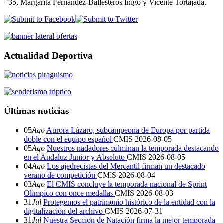
+35, Margarita Fernández-Ballesteros Íñigo y Vicente Tortajada.
Actualidad Deportiva
Últimas noticias
05
Ago
Aurora Lázaro, subcampeona de Europa por partida
doble con el equipo español
CMIS
2026-08-05
05
Ago
Nuestros nadadores culminan la temporada destacando
en el Andaluz Junior y Absoluto
CMIS
2026-08-05
04
Ago
Los ajedrecistas del Mercantil firman un destacado
verano de competición
CMIS
2026-08-04
03
Ago
El CMIS concluye la temporada nacional de Sprint
Olímpico con once medallas
CMIS
2026-08-03
31
Jul
Protegemos el patrimonio histórico de la entidad con la
digitalización del archivo
CMIS
2026-07-31
31
Jul
Nuestra Sección de Natación firma la mejor temporada