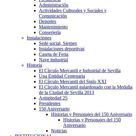
Administración
Actividades Culturales y Sociales y
Comunicación
Deportes
Mantenimiento
Conserjería
Instalaciones
Sede social, Sierpes
Instalaciones deportivas
Caseta de Feria
Nave industrial
Historia
El Círculo Mercantil e Industrial de Sevilla
Una Entidad Centenaria
El Círculo Mercantil del Siglo XXI
El Círculo Mercantil galardonado con la Medalla
de la Ciudad de Sevilla 2013
Antigüedad 25
Presidentes
150 Aniversario
Historias y Personajes del 150 Aniversario
Historias y Personajes del 150
Aniversario
Noticias