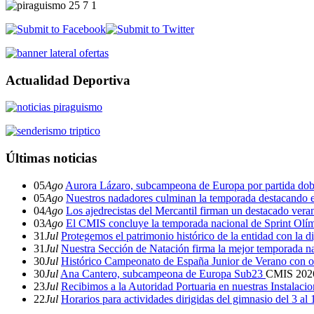
Actualidad Deportiva
Últimas noticias
05
Ago
Aurora Lázaro, subcampeona de Europa por partida dob
05
Ago
Nuestros nadadores culminan la temporada destacando 
04
Ago
Los ajedrecistas del Mercantil firman un destacado ver
03
Ago
El CMIS concluye la temporada nacional de Sprint Olí
31
Jul
Protegemos el patrimonio histórico de la entidad con la d
31
Jul
Nuestra Sección de Natación firma la mejor temporada na
30
Jul
Histórico Campeonato de España Junior de Verano con o
30
Jul
Ana Cantero, subcampeona de Europa Sub23
CMIS
202
23
Jul
Recibimos a la Autoridad Portuaria en nuestras Instalaci
22
Jul
Horarios para actividades dirigidas del gimnasio del 3 al