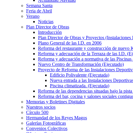
Actualidad Navidad
Semana Santa
Feria de Abril
Verano
Noticias
Plan Director de Obras
Introducción
Plan Director de Obras y Proyectos (Instalaciones
Plano General de las I.D. en 2006
Reforma del restaurante y construcción de nuevo K
Reforma y adecuación de la Terraza de las I.D. (E
Reforma y adecuación a normativa de las Piscinas 
Nuevo Centro de Transformación (Ejecutado)
Proyecto de Reforma de las Instalaciones Deportiv
Edificio Polivalente (Ejecutada)
Nueva entrada a las Instalaciones Deportivas
Piscina climatizada. (Ejecutada)
Reforma de las dependencias situadas bajo la pista 
Reforma del bar, cocina y salones sociales contiguo
Memorias y Boletines Digitales
Nuestros socios
Círculo 500
Hermandad de los Reyes Magos
Galerías Fotográficas
Convenios Colectivos