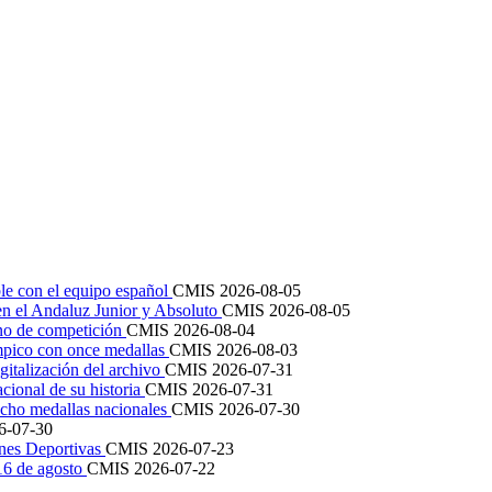
le con el equipo español
CMIS
2026-08-05
en el Andaluz Junior y Absoluto
CMIS
2026-08-05
ano de competición
CMIS
2026-08-04
mpico con once medallas
CMIS
2026-08-03
igitalización del archivo
CMIS
2026-07-31
cional de su historia
CMIS
2026-07-31
cho medallas nacionales
CMIS
2026-07-30
6-07-30
ones Deportivas
CMIS
2026-07-23
 16 de agosto
CMIS
2026-07-22