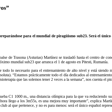
vos”
preparándose para el mundial de piragüismo sub23. Será el único 
lse de Trasona (Asturias) Martínez se trasladó hasta el centro de con
óximo mundial sub23 que arranca el 1 de agosto en Pitesti, Rumanía.
todo lo necesario para el entrenamiento de alto nivel y está siendo mu
bsoluta). “Estamos prácticamente todo el día dedicados al entrenamiento 
ioterapia que las solemos tener 2 veces a la semana”, nos cuenta el pir
prueba C1 1000 m., una distancia olímpica para la que va reduciendo s
ahora llego a los 3m55s, es una mejora muy importante”, explica Mart
club al que pertenece, y no es para menos: será el único español repres