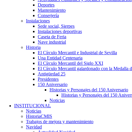
Deportes
Mantenimiento
Conserjería
Instalaciones
Sede social, Sierpes
Instalaciones deportivas
Caseta de Feria
Nave industrial
Historia
El Círculo Mercantil e Industrial de Sevilla
Una Entidad Centenaria
El Círculo Mercantil del Siglo XXI
El Círculo Mercantil galardonado con la Medalla d
Antigüedad 25
Presidentes
150 Aniversario
Historias y Personajes del 150 Aniversario
Historias y Personajes del 150 Aniver
Noticias
INSTITUCIONAL
Noticias
HistoriaCMIS
Trabajos de mejora y mantenimiento
Navidad