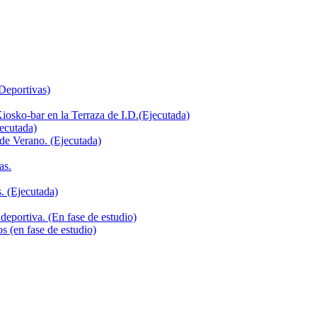
 Deportivas)
iosko-bar en la Terraza de I.D.(Ejecutada)
jecutada)
de Verano. (Ejecutada)
as.
. (Ejecutada)
deportiva. (En fase de estudio)
s (en fase de estudio)