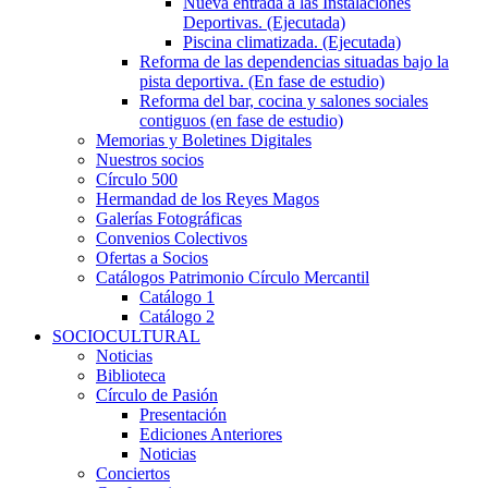
Nueva entrada a las Instalaciones
Deportivas. (Ejecutada)
Piscina climatizada. (Ejecutada)
Reforma de las dependencias situadas bajo la
pista deportiva. (En fase de estudio)
Reforma del bar, cocina y salones sociales
contiguos (en fase de estudio)
Memorias y Boletines Digitales
Nuestros socios
Círculo 500
Hermandad de los Reyes Magos
Galerías Fotográficas
Convenios Colectivos
Ofertas a Socios
Catálogos Patrimonio Círculo Mercantil
Catálogo 1
Catálogo 2
SOCIOCULTURAL
Noticias
Biblioteca
Círculo de Pasión
Presentación
Ediciones Anteriores
Noticias
Conciertos