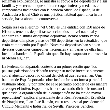
reclaman explicaciones, se muestra el apoyo a los deportistas y a sus
familias, y se recuerda que subir a recoger trofeos y medallas en
campeonatos nacionales con la bandera oficial de España, la de
Andalucía o la del Club es una práctica habitual que nunca había
servido, hasta ahora, de controversia.
Según reza en el escrito, “el CMIS es una entidad con 150 años de
Historia, tenemos deportistas seleccionados a nivel nacional y
andaluz en distintas disciplinas deportivas, hemos tenido varios
deportistas olímpicos y mas de 700 deportistas, en la actualidad, que
están compitiendo por España. Nuestros deportistas han sido en
diversas ocasiones campeones nacionales y en varias de ellas han
lucido la bandera de España sin que ello haya supuesto controversia
ni ofensa alguna”.
La Federación Española contestó a un primer escrito que “los
palistas galardonados deberán recoger su trofeo inexcusablemente
con el atuendo deportivo oficial del club al que representan. Una
bandera de España portada sobre los hombros no forma parte del
vestuario oficial, y por tanto no se le permitió acceder de esa manera
a recoger el trofeo. Esperamos haberte aclarado dicha circunstancia,
que desde la organización de la competición no ha tenido mayor
repercusión”, explica el presidente de la Real Federación Española
de Piragüismo, Juan José Román, en su respuesta al presidente del
Círculo Mercantil e Industrial de Sevilla, Práxedes Sánchez.