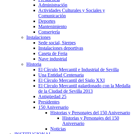
Administración
Actividades Culturales y Sociales y
Comunicación
Deportes
Mantenimiento
Conserjería
Instalaciones
Sede social, Sierpes
Instalaciones deportivas
Caseta de Feria
Nave industrial
Historia
El Círculo Mercantil e Industrial de Sevilla
Una Entidad Centenaria
El Círculo Mercantil del Siglo XXI
El Círculo Mercantil galardonado con la Medalla
de la Ciudad de Sevilla 2013
Antigüedad 25
Presidentes
150 Aniversario
Historias y Personajes del 150 Aniversario
Historias y Personajes del 150
Aniversario
Noticias