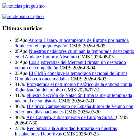
Últimas noticias
05
Ago
Aurora Lázaro, subcampeona de Europa por partida
doble con el equipo español
CMIS
2026-08-05
05
Ago
Nuestros nadadores culminan la temporada destacando
en el Andaluz Junior y Absoluto
CMIS
2026-08-05
04
Ago
Los ajedrecistas del Mercantil firman un destacado
verano de competición
CMIS
2026-08-04
03
Ago
El CMIS concluye la temporada nacional de Sprint
Olímpico con once medallas
CMIS
2026-08-03
31
Jul
Protegemos el patrimonio histórico de la entidad con la
digitalización del archivo
CMIS
2026-07-31
31
Jul
Nuestra Sección de Natación firma la mejor temporada
nacional de su historia
CMIS
2026-07-31
30
Jul
Histórico Campeonato de España Junior de Verano con
ocho medallas nacionales
CMIS
2026-07-30
30
Jul
Ana Cantero, subcampeona de Europa Sub23
CMIS
2026-07-30
23
Jul
Recibimos a la Autoridad Portuaria en nuestras
Instalaciones Deportivas
CMIS
2026-07-23