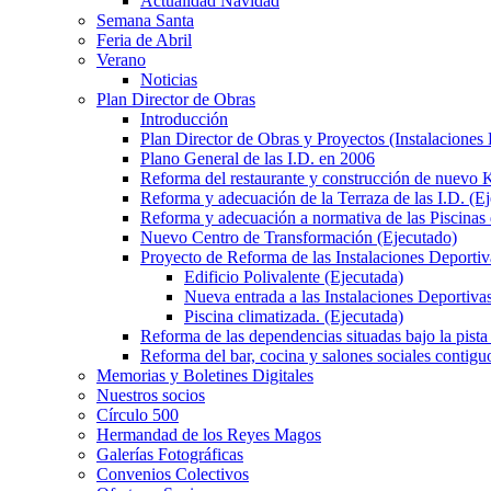
Actualidad Navidad
Semana Santa
Feria de Abril
Verano
Noticias
Plan Director de Obras
Introducción
Plan Director de Obras y Proyectos (Instalaciones
Plano General de las I.D. en 2006
Reforma del restaurante y construcción de nuevo K
Reforma y adecuación de la Terraza de las I.D. (E
Reforma y adecuación a normativa de las Piscinas 
Nuevo Centro de Transformación (Ejecutado)
Proyecto de Reforma de las Instalaciones Deportiv
Edificio Polivalente (Ejecutada)
Nueva entrada a las Instalaciones Deportivas
Piscina climatizada. (Ejecutada)
Reforma de las dependencias situadas bajo la pista 
Reforma del bar, cocina y salones sociales contiguo
Memorias y Boletines Digitales
Nuestros socios
Círculo 500
Hermandad de los Reyes Magos
Galerías Fotográficas
Convenios Colectivos