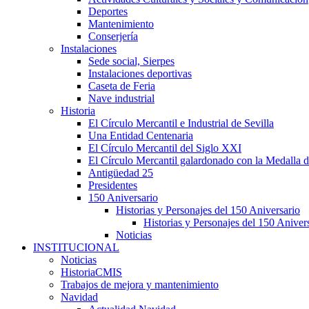
Deportes
Mantenimiento
Conserjería
Instalaciones
Sede social, Sierpes
Instalaciones deportivas
Caseta de Feria
Nave industrial
Historia
El Círculo Mercantil e Industrial de Sevilla
Una Entidad Centenaria
El Círculo Mercantil del Siglo XXI
El Círculo Mercantil galardonado con la Medalla d
Antigüedad 25
Presidentes
150 Aniversario
Historias y Personajes del 150 Aniversario
Historias y Personajes del 150 Aniver
Noticias
INSTITUCIONAL
Noticias
HistoriaCMIS
Trabajos de mejora y mantenimiento
Navidad