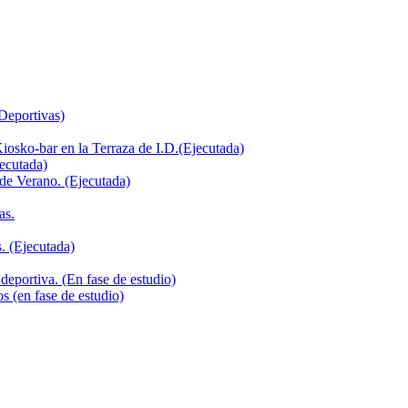
 Deportivas)
iosko-bar en la Terraza de I.D.(Ejecutada)
jecutada)
de Verano. (Ejecutada)
as.
. (Ejecutada)
deportiva. (En fase de estudio)
s (en fase de estudio)