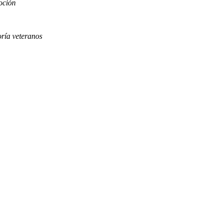
oción
oría veteranos