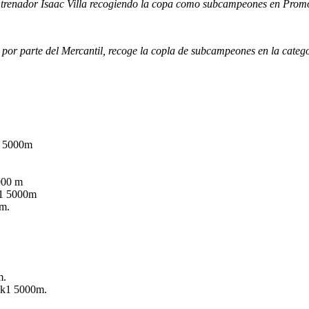
ntrenador Isaac Villa recogiendo la copa como subcampeones en Prom
 por parte del Mercantil, recoge la copla de subcampeones en la categ
k1 5000m
000 m
k1 5000m
 m.
m.
9 k1 5000m.