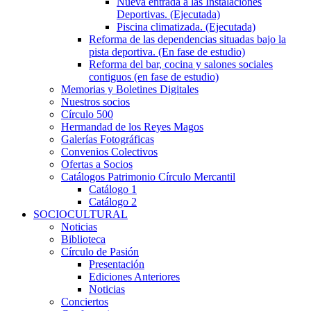
Nueva entrada a las Instalaciones
Deportivas. (Ejecutada)
Piscina climatizada. (Ejecutada)
Reforma de las dependencias situadas bajo la
pista deportiva. (En fase de estudio)
Reforma del bar, cocina y salones sociales
contiguos (en fase de estudio)
Memorias y Boletines Digitales
Nuestros socios
Círculo 500
Hermandad de los Reyes Magos
Galerías Fotográficas
Convenios Colectivos
Ofertas a Socios
Catálogos Patrimonio Círculo Mercantil
Catálogo 1
Catálogo 2
SOCIOCULTURAL
Noticias
Biblioteca
Círculo de Pasión
Presentación
Ediciones Anteriores
Noticias
Conciertos