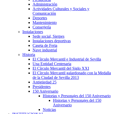
Administración
Actividades Culturales y Sociales y
Comunicación
Deportes
Mantenimiento
Conserjería
Instalaciones
Sede social, Sierpes
Instalaciones deportivas
Caseta de Feria
Nave industrial
Historia
El Círculo Mercantil e Industrial de Sevilla
Una Entidad Centenaria
El Círculo Mercantil del Siglo XXI
El Círculo Mercantil galardonado con la Medalla
de la Ciudad de Sevilla 2013
Antigüedad 25
Presidentes
150 Aniversario
Historias y Personajes del 150 Aniversario
Historias y Personajes del 150
Aniversario
Noticias