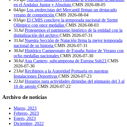
en el Andaluz Junior y Absoluto
CMIS
2026-08-05
04
Ago
Los ajedrecistas del Mercantil firman un destacado
verano de competición
CMIS
2026-08-04
03
Ago
El CMIS concluye la temporada nacional de Sprint
Olímpico con once medallas
CMIS
2026-08-03
31
Jul
Protegemos el patrimonio histórico de la entidad con la
digitalización del archivo
CMIS
2026-07-31
31
Jul
Nuestra Sección de Natación firma la mejor temporada
nacional de su historia
CMIS
2026-07-31
30
Jul
Histórico Campeonato de España Junior de Verano con
ocho medallas nacionales
CMIS
2026-07-30
30
Jul
Ana Cantero, subcampeona de Europa Sub23
CMIS
2026-07-30
23
Jul
Recibimos a la Autoridad Portuaria en nuestras
Instalaciones Deportivas
CMIS
2026-07-23
22
Jul
Horarios para actividades dirigidas del gimnasio del 3 al
16 de agosto
CMIS
2026-07-22
Archivo de noticias
Marzo, 2023
Febrero, 2023
Enero, 2023
Diciembre, 2022