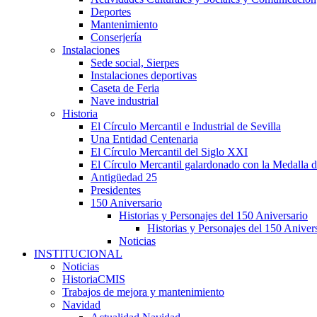
Deportes
Mantenimiento
Conserjería
Instalaciones
Sede social, Sierpes
Instalaciones deportivas
Caseta de Feria
Nave industrial
Historia
El Círculo Mercantil e Industrial de Sevilla
Una Entidad Centenaria
El Círculo Mercantil del Siglo XXI
El Círculo Mercantil galardonado con la Medalla d
Antigüedad 25
Presidentes
150 Aniversario
Historias y Personajes del 150 Aniversario
Historias y Personajes del 150 Aniver
Noticias
INSTITUCIONAL
Noticias
HistoriaCMIS
Trabajos de mejora y mantenimiento
Navidad