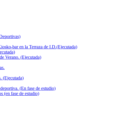
 Deportivas)
iosko-bar en la Terraza de I.D.(Ejecutada)
jecutada)
de Verano. (Ejecutada)
as.
. (Ejecutada)
deportiva. (En fase de estudio)
s (en fase de estudio)