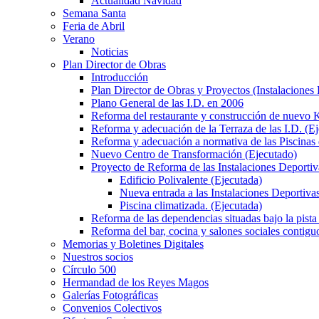
Actualidad Navidad
Semana Santa
Feria de Abril
Verano
Noticias
Plan Director de Obras
Introducción
Plan Director de Obras y Proyectos (Instalaciones
Plano General de las I.D. en 2006
Reforma del restaurante y construcción de nuevo K
Reforma y adecuación de la Terraza de las I.D. (E
Reforma y adecuación a normativa de las Piscinas 
Nuevo Centro de Transformación (Ejecutado)
Proyecto de Reforma de las Instalaciones Deportiv
Edificio Polivalente (Ejecutada)
Nueva entrada a las Instalaciones Deportivas
Piscina climatizada. (Ejecutada)
Reforma de las dependencias situadas bajo la pista 
Reforma del bar, cocina y salones sociales contiguo
Memorias y Boletines Digitales
Nuestros socios
Círculo 500
Hermandad de los Reyes Magos
Galerías Fotográficas
Convenios Colectivos