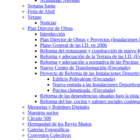
Actualidad Navidad
Semana Santa
Feria de Abril
Verano
Noticias
Plan Director de Obras
Introducción
Plan Director de Obras y Proyectos (Instalaciones
Plano General de las I.D. en 2006
Reforma del restaurante y construcción de nuevo K
Reforma y adecuación de la Terraza de las I.D. (E
Reforma y adecuación a normativa de las Piscinas 
Nuevo Centro de Transformación (Ejecutado)
Proyecto de Reforma de las Instalaciones Deportiv
Edificio Polivalente (Ejecutada)
Nueva entrada a las Instalaciones Deportivas
Piscina climatizada. (Ejecutada)
Reforma de las dependencias situadas bajo la pista 
Reforma del bar, cocina y salones sociales contiguo
Memorias y Boletines Digitales
Nuestros socios
Círculo 500
Hermandad de los Reyes Magos
Galerías Fotográficas
Convenios Colectivos