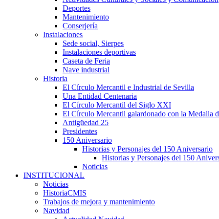
Deportes
Mantenimiento
Conserjería
Instalaciones
Sede social, Sierpes
Instalaciones deportivas
Caseta de Feria
Nave industrial
Historia
El Círculo Mercantil e Industrial de Sevilla
Una Entidad Centenaria
El Círculo Mercantil del Siglo XXI
El Círculo Mercantil galardonado con la Medalla d
Antigüedad 25
Presidentes
150 Aniversario
Historias y Personajes del 150 Aniversario
Historias y Personajes del 150 Aniver
Noticias
INSTITUCIONAL
Noticias
HistoriaCMIS
Trabajos de mejora y mantenimiento
Navidad