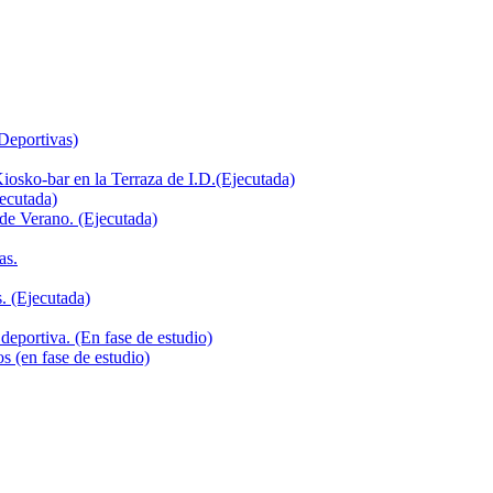
 Deportivas)
iosko-bar en la Terraza de I.D.(Ejecutada)
jecutada)
de Verano. (Ejecutada)
as.
. (Ejecutada)
deportiva. (En fase de estudio)
s (en fase de estudio)