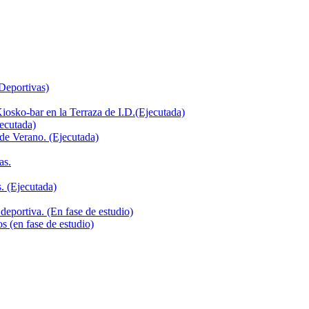
 Deportivas)
iosko-bar en la Terraza de I.D.(Ejecutada)
jecutada)
de Verano. (Ejecutada)
as.
. (Ejecutada)
deportiva. (En fase de estudio)
s (en fase de estudio)