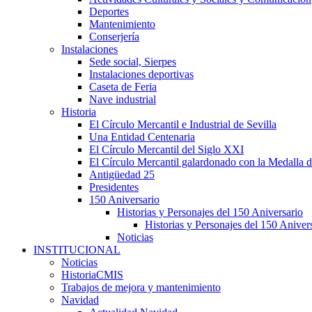
Deportes
Mantenimiento
Conserjería
Instalaciones
Sede social, Sierpes
Instalaciones deportivas
Caseta de Feria
Nave industrial
Historia
El Círculo Mercantil e Industrial de Sevilla
Una Entidad Centenaria
El Círculo Mercantil del Siglo XXI
El Círculo Mercantil galardonado con la Medalla d
Antigüedad 25
Presidentes
150 Aniversario
Historias y Personajes del 150 Aniversario
Historias y Personajes del 150 Aniver
Noticias
INSTITUCIONAL
Noticias
HistoriaCMIS
Trabajos de mejora y mantenimiento
Navidad