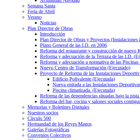
Actualidad Navidad
Semana Santa
Feria de Abril
Verano
Noticias
Plan Director de Obras
Introducción
Plan Director de Obras y Proyectos (Instalaciones
Plano General de las I.D. en 2006
Reforma del restaurante y construcción de nuevo K
Reforma y adecuación de la Terraza de las I.D. (E
Reforma y adecuación a normativa de las Piscinas 
Nuevo Centro de Transformación (Ejecutado)
Proyecto de Reforma de las Instalaciones Deportiv
Edificio Polivalente (Ejecutada)
Nueva entrada a las Instalaciones Deportivas
Piscina climatizada. (Ejecutada)
Reforma de las dependencias situadas bajo la pista 
Reforma del bar, cocina y salones sociales contiguo
Memorias y Boletines Digitales
Nuestros socios
Círculo 500
Hermandad de los Reyes Magos
Galerías Fotográficas
Convenios Colectivos