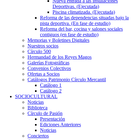
Nueva entrada a las Instalaciones
Deportivas. (Ejecutada)
Piscina climatizada. (Ejecutada)
Reforma de las dependencias situadas bajo la
pista deportiva. (En fase de estudio)
Reforma del bar, cocina y salones sociales
contiguos (en fase de estudio)
Memorias y Boletines Digitales
Nuestros socios
Círculo 500
Hermandad de los Reyes Magos
Galerías Fotográficas
Convenios Colectivos
Ofertas a Socios
Catálogos Patrimonio Círculo Mercantil
Catálogo 1
Catálogo 2
SOCIOCULTURAL
Noticias
Biblioteca
Círculo de Pasión
Presentación
Ediciones Anteriores
Noticias
Conciertos