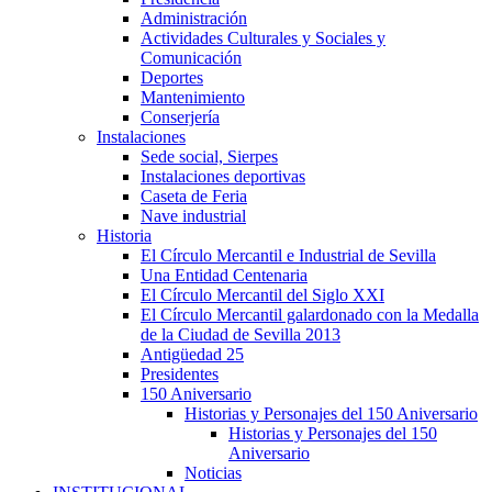
Administración
Actividades Culturales y Sociales y
Comunicación
Deportes
Mantenimiento
Conserjería
Instalaciones
Sede social, Sierpes
Instalaciones deportivas
Caseta de Feria
Nave industrial
Historia
El Círculo Mercantil e Industrial de Sevilla
Una Entidad Centenaria
El Círculo Mercantil del Siglo XXI
El Círculo Mercantil galardonado con la Medalla
de la Ciudad de Sevilla 2013
Antigüedad 25
Presidentes
150 Aniversario
Historias y Personajes del 150 Aniversario
Historias y Personajes del 150
Aniversario
Noticias