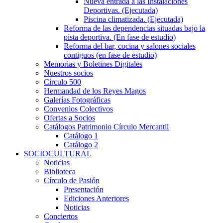
Nueva entrada a las Instalaciones
Deportivas. (Ejecutada)
Piscina climatizada. (Ejecutada)
Reforma de las dependencias situadas bajo la
pista deportiva. (En fase de estudio)
Reforma del bar, cocina y salones sociales
contiguos (en fase de estudio)
Memorias y Boletines Digitales
Nuestros socios
Círculo 500
Hermandad de los Reyes Magos
Galerías Fotográficas
Convenios Colectivos
Ofertas a Socios
Catálogos Patrimonio Círculo Mercantil
Catálogo 1
Catálogo 2
SOCIOCULTURAL
Noticias
Biblioteca
Círculo de Pasión
Presentación
Ediciones Anteriores
Noticias
Conciertos