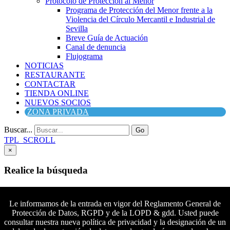
Protocolo de Protección al Menor
Programa de Protección del Menor frente a la
Violencia del Círculo Mercantil e Industrial de
Sevilla
Breve Guía de Actuación
Canal de denuncia
Flujograma
NOTICIAS
RESTAURANTE
CONTACTAR
TIENDA ONLINE
NUEVOS SOCIOS
ZONA PRIVADA
Buscar...
Go
TPL_SCROLL
×
Realice la búsqueda
Buscar
Buscar
Le informamos de la entrada en vigor del Reglamento General de
Protección de Datos, RGPD y de la LOPD & gdd. Usted puede
Síguenos en Facebook
consultar nuestra nueva política de privacidad y la designación de un
Síguenos en Twitter