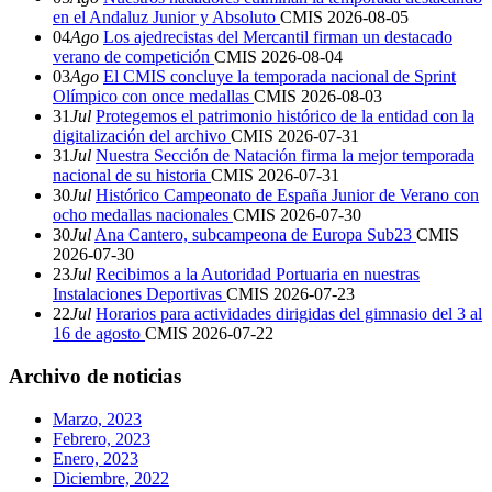
en el Andaluz Junior y Absoluto
CMIS
2026-08-05
04
Ago
Los ajedrecistas del Mercantil firman un destacado
verano de competición
CMIS
2026-08-04
03
Ago
El CMIS concluye la temporada nacional de Sprint
Olímpico con once medallas
CMIS
2026-08-03
31
Jul
Protegemos el patrimonio histórico de la entidad con la
digitalización del archivo
CMIS
2026-07-31
31
Jul
Nuestra Sección de Natación firma la mejor temporada
nacional de su historia
CMIS
2026-07-31
30
Jul
Histórico Campeonato de España Junior de Verano con
ocho medallas nacionales
CMIS
2026-07-30
30
Jul
Ana Cantero, subcampeona de Europa Sub23
CMIS
2026-07-30
23
Jul
Recibimos a la Autoridad Portuaria en nuestras
Instalaciones Deportivas
CMIS
2026-07-23
22
Jul
Horarios para actividades dirigidas del gimnasio del 3 al
16 de agosto
CMIS
2026-07-22
Archivo de noticias
Marzo, 2023
Febrero, 2023
Enero, 2023
Diciembre, 2022