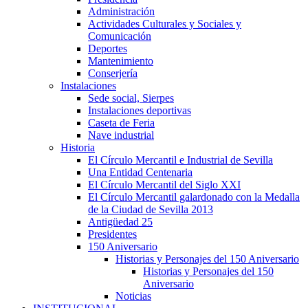
Administración
Actividades Culturales y Sociales y
Comunicación
Deportes
Mantenimiento
Conserjería
Instalaciones
Sede social, Sierpes
Instalaciones deportivas
Caseta de Feria
Nave industrial
Historia
El Círculo Mercantil e Industrial de Sevilla
Una Entidad Centenaria
El Círculo Mercantil del Siglo XXI
El Círculo Mercantil galardonado con la Medalla
de la Ciudad de Sevilla 2013
Antigüedad 25
Presidentes
150 Aniversario
Historias y Personajes del 150 Aniversario
Historias y Personajes del 150
Aniversario
Noticias