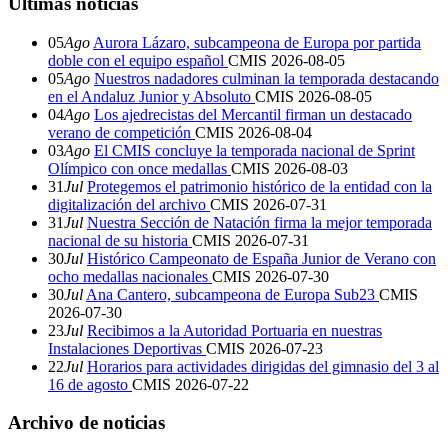
Últimas noticias
05
Ago
Aurora Lázaro, subcampeona de Europa por partida
doble con el equipo español
CMIS
2026-08-05
05
Ago
Nuestros nadadores culminan la temporada destacando
en el Andaluz Junior y Absoluto
CMIS
2026-08-05
04
Ago
Los ajedrecistas del Mercantil firman un destacado
verano de competición
CMIS
2026-08-04
03
Ago
El CMIS concluye la temporada nacional de Sprint
Olímpico con once medallas
CMIS
2026-08-03
31
Jul
Protegemos el patrimonio histórico de la entidad con la
digitalización del archivo
CMIS
2026-07-31
31
Jul
Nuestra Sección de Natación firma la mejor temporada
nacional de su historia
CMIS
2026-07-31
30
Jul
Histórico Campeonato de España Junior de Verano con
ocho medallas nacionales
CMIS
2026-07-30
30
Jul
Ana Cantero, subcampeona de Europa Sub23
CMIS
2026-07-30
23
Jul
Recibimos a la Autoridad Portuaria en nuestras
Instalaciones Deportivas
CMIS
2026-07-23
22
Jul
Horarios para actividades dirigidas del gimnasio del 3 al
16 de agosto
CMIS
2026-07-22
Archivo de noticias