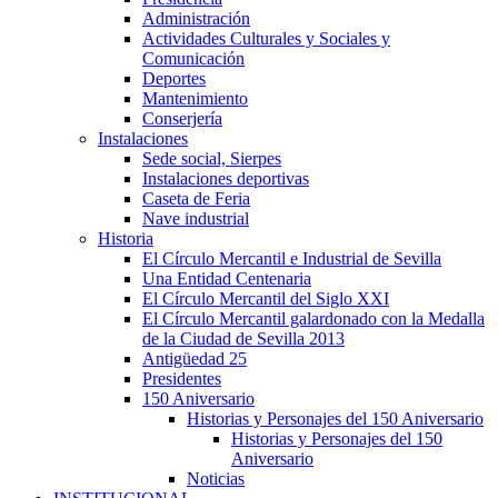
Administración
Actividades Culturales y Sociales y
Comunicación
Deportes
Mantenimiento
Conserjería
Instalaciones
Sede social, Sierpes
Instalaciones deportivas
Caseta de Feria
Nave industrial
Historia
El Círculo Mercantil e Industrial de Sevilla
Una Entidad Centenaria
El Círculo Mercantil del Siglo XXI
El Círculo Mercantil galardonado con la Medalla
de la Ciudad de Sevilla 2013
Antigüedad 25
Presidentes
150 Aniversario
Historias y Personajes del 150 Aniversario
Historias y Personajes del 150
Aniversario
Noticias