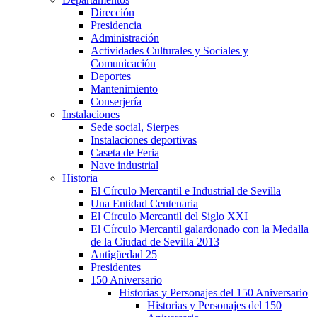
Dirección
Presidencia
Administración
Actividades Culturales y Sociales y
Comunicación
Deportes
Mantenimiento
Conserjería
Instalaciones
Sede social, Sierpes
Instalaciones deportivas
Caseta de Feria
Nave industrial
Historia
El Círculo Mercantil e Industrial de Sevilla
Una Entidad Centenaria
El Círculo Mercantil del Siglo XXI
El Círculo Mercantil galardonado con la Medalla
de la Ciudad de Sevilla 2013
Antigüedad 25
Presidentes
150 Aniversario
Historias y Personajes del 150 Aniversario
Historias y Personajes del 150