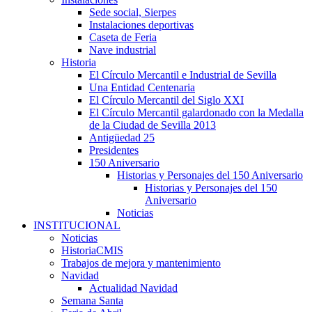
Sede social, Sierpes
Instalaciones deportivas
Caseta de Feria
Nave industrial
Historia
El Círculo Mercantil e Industrial de Sevilla
Una Entidad Centenaria
El Círculo Mercantil del Siglo XXI
El Círculo Mercantil galardonado con la Medalla
de la Ciudad de Sevilla 2013
Antigüedad 25
Presidentes
150 Aniversario
Historias y Personajes del 150 Aniversario
Historias y Personajes del 150
Aniversario
Noticias
INSTITUCIONAL
Noticias
HistoriaCMIS
Trabajos de mejora y mantenimiento
Navidad
Actualidad Navidad
Semana Santa