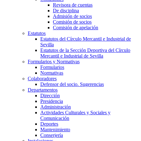
Revisora de cuentas
De disciplina
Admisión de socios
Comisión de socios
Comisión de apelación
Estatutos
Estatutos del Círculo Mercantil e Industrial de
Sevilla
Estatutos de la Sección Deportiva del Círculo
Mercantil e Industrial de Sevilla
Formularios y Normativas
Formularios
Normativas
Colaboradores
Defensor del socio. Sugerencias
Departamentos
Dirección
Presidencia
Administración
Actividades Culturales y Sociales y
Comunicación
Deportes
Mantenimiento
Conserjería
Instalaciones