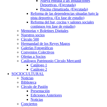
Nueva entrada a las Instalaciones
Deportivas. (Ejecutada)
Piscina climatizada. (Ejecutada)
Reforma de las dependencias situadas bajo la
pista deportiva. (En fase de estudio)
Reforma del bar, cocina y salones sociales
contiguos (en fase de estudio)
Memorias y Boletines Digitales
Nuestros socios
Círculo 500
Hermandad de los Reyes Magos
Galerías Fotográficas
Convenios Colectivos
Ofertas a Socios
Catálogos Patrimonio Círculo Mercantil
Catálogo 1
Catálogo 2
SOCIOCULTURAL
Noticias
Biblioteca
Círculo de Pasión
Presentación
Ediciones Anteriores
Noticias
Conciertos