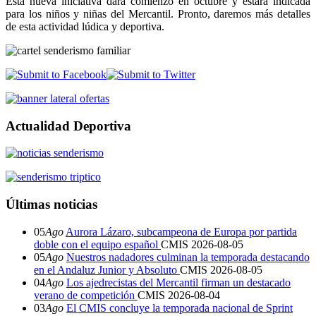
Esta nueva iniciativa dará comienzo en octubre y estará indicada
para los niños y niñas del Mercantil. Pronto, daremos más detalles
de esta actividad lúdica y deportiva.
Actualidad Deportiva
Últimas noticias
05
Ago
Aurora Lázaro, subcampeona de Europa por partida
doble con el equipo español
CMIS
2026-08-05
05
Ago
Nuestros nadadores culminan la temporada destacando
en el Andaluz Junior y Absoluto
CMIS
2026-08-05
04
Ago
Los ajedrecistas del Mercantil firman un destacado
verano de competición
CMIS
2026-08-04
03
Ago
El CMIS concluye la temporada nacional de Sprint