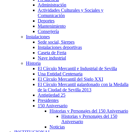
Administración
Actividades Culturales y Sociales y
Comunicación
Deportes
Mantenimiento
Conserjería
Instalaciones
Sede social, Sierpes
Instalaciones deportivas
Caseta de Feria
Nave industrial
Historia
El Círculo Mercantil e Industrial de Sevilla
Una Entidad Centenaria
El Círculo Mercantil del Siglo XXI
El Círculo Mercantil galardonado con la Medalla
de la Ciudad de Sevilla 2013
Antigüedad 25
Presidentes
150 Aniversario
Historias y Personajes del 150 Aniversario
Historias y Personajes del 150
Aniversario
Noticias