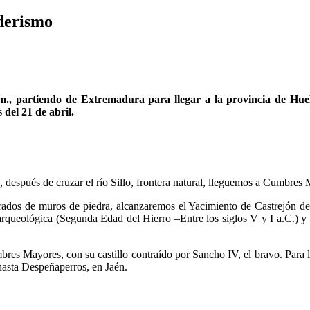
nderismo
, partiendo de Extremadura para llegar a la provincia de Huelv
del 21 de abril.
espués de cruzar el río Sillo, frontera natural, lleguemos a Cumbres 
 cerrados de muros de piedra, alcanzaremos el Yacimiento de Castrejón d
 arqueológica (Segunda Edad del Hierro –Entre los siglos V y I a.C.) y
s Mayores, con su castillo contraído por Sancho IV, el bravo. Para lle
hasta Despeñaperros, en Jaén.