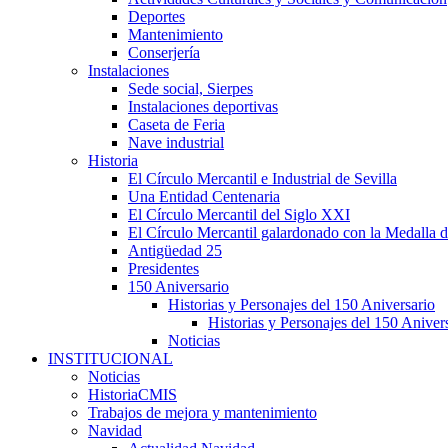
Deportes
Mantenimiento
Conserjería
Instalaciones
Sede social, Sierpes
Instalaciones deportivas
Caseta de Feria
Nave industrial
Historia
El Círculo Mercantil e Industrial de Sevilla
Una Entidad Centenaria
El Círculo Mercantil del Siglo XXI
El Círculo Mercantil galardonado con la Medalla d
Antigüedad 25
Presidentes
150 Aniversario
Historias y Personajes del 150 Aniversario
Historias y Personajes del 150 Aniver
Noticias
INSTITUCIONAL
Noticias
HistoriaCMIS
Trabajos de mejora y mantenimiento
Navidad