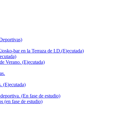
 Deportivas)
iosko-bar en la Terraza de I.D.(Ejecutada)
jecutada)
de Verano. (Ejecutada)
as.
. (Ejecutada)
deportiva. (En fase de estudio)
s (en fase de estudio)