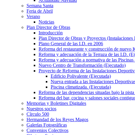
Actualidad Navidad
Semana Santa
Feria de Abril
Verano
Noticias
Plan Director de Obras
Introducción
Plan Director de Obras y Proyectos (Instalaciones
Plano General de las I.D. en 2006
Reforma del restaurante y construcción de nuevo K
Reforma y adecuación de la Terraza de las I.D. (E
Reforma y adecuación a normativa de las Piscinas 
Nuevo Centro de Transformación (Ejecutado)
Proyecto de Reforma de las Instalaciones Deportiv
Edificio Polivalente (Ejecutada)
Nueva entrada a las Instalaciones Deportivas
Piscina climatizada. (Ejecutada)
Reforma de las dependencias situadas bajo la pista 
Reforma del bar, cocina y salones sociales contiguo
Memorias y Boletines Digitales
Nuestros socios
Círculo 500
Hermandad de los Reyes Magos
Galerías Fotográficas
Convenios Colectivos