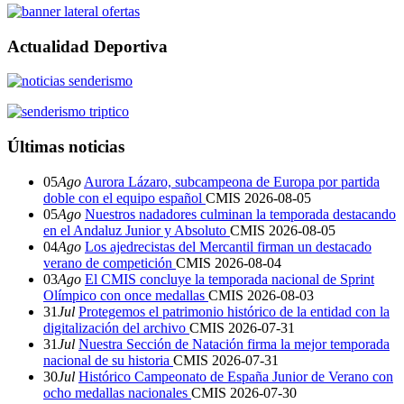
Actualidad Deportiva
Últimas noticias
05
Ago
Aurora Lázaro, subcampeona de Europa por partida
doble con el equipo español
CMIS
2026-08-05
05
Ago
Nuestros nadadores culminan la temporada destacando
en el Andaluz Junior y Absoluto
CMIS
2026-08-05
04
Ago
Los ajedrecistas del Mercantil firman un destacado
verano de competición
CMIS
2026-08-04
03
Ago
El CMIS concluye la temporada nacional de Sprint
Olímpico con once medallas
CMIS
2026-08-03
31
Jul
Protegemos el patrimonio histórico de la entidad con la
digitalización del archivo
CMIS
2026-07-31
31
Jul
Nuestra Sección de Natación firma la mejor temporada
nacional de su historia
CMIS
2026-07-31
30
Jul
Histórico Campeonato de España Junior de Verano con
ocho medallas nacionales
CMIS
2026-07-30