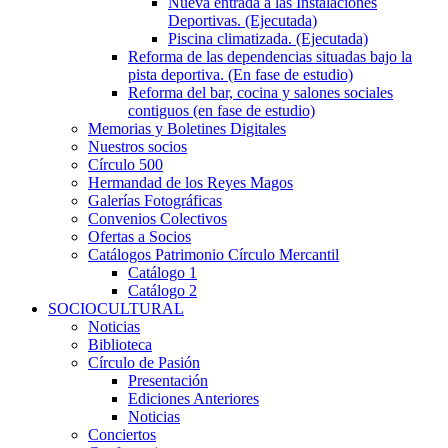
Nueva entrada a las Instalaciones
Deportivas. (Ejecutada)
Piscina climatizada. (Ejecutada)
Reforma de las dependencias situadas bajo la
pista deportiva. (En fase de estudio)
Reforma del bar, cocina y salones sociales
contiguos (en fase de estudio)
Memorias y Boletines Digitales
Nuestros socios
Círculo 500
Hermandad de los Reyes Magos
Galerías Fotográficas
Convenios Colectivos
Ofertas a Socios
Catálogos Patrimonio Círculo Mercantil
Catálogo 1
Catálogo 2
SOCIOCULTURAL
Noticias
Biblioteca
Círculo de Pasión
Presentación
Ediciones Anteriores
Noticias
Conciertos