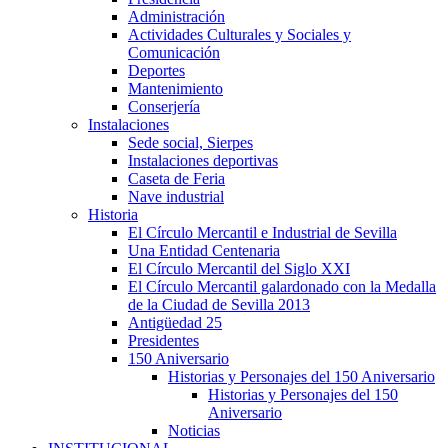
Administración
Actividades Culturales y Sociales y
Comunicación
Deportes
Mantenimiento
Conserjería
Instalaciones
Sede social, Sierpes
Instalaciones deportivas
Caseta de Feria
Nave industrial
Historia
El Círculo Mercantil e Industrial de Sevilla
Una Entidad Centenaria
El Círculo Mercantil del Siglo XXI
El Círculo Mercantil galardonado con la Medalla
de la Ciudad de Sevilla 2013
Antigüedad 25
Presidentes
150 Aniversario
Historias y Personajes del 150 Aniversario
Historias y Personajes del 150
Aniversario
Noticias