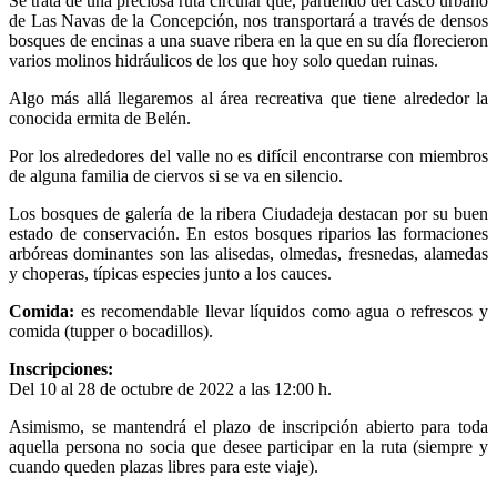
Se trata de una preciosa ruta circular que, partiendo del casco urbano
de Las Navas de la Concepción, nos transportará a través de densos
bosques de encinas a una suave ribera en la que en su día florecieron
varios molinos hidráulicos de los que hoy solo quedan ruinas.
Algo más allá llegaremos al área recreativa que tiene alrededor la
conocida ermita de Belén.
Por los alrededores del valle no es difícil encontrarse con miembros
de alguna familia de ciervos si se va en silencio.
Los bosques de galería de la ribera Ciudadeja destacan por su buen
estado de conservación. En estos bosques riparios las formaciones
arbóreas dominantes son las alisedas, olmedas, fresnedas, alamedas
y choperas, típicas especies junto a los cauces.
Comida:
es recomendable llevar líquidos como agua o refrescos y
comida (tupper o bocadillos).
Inscripciones:
Del 10 al 28 de octubre de 2022 a las 12:00 h.
Asimismo, se mantendrá el plazo de inscripción abierto para toda
aquella persona no socia que desee participar en la ruta (siempre y
cuando queden plazas libres para este viaje).