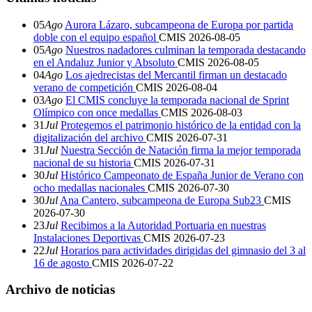
05
Ago
Aurora Lázaro, subcampeona de Europa por partida
doble con el equipo español
CMIS
2026-08-05
05
Ago
Nuestros nadadores culminan la temporada destacando
en el Andaluz Junior y Absoluto
CMIS
2026-08-05
04
Ago
Los ajedrecistas del Mercantil firman un destacado
verano de competición
CMIS
2026-08-04
03
Ago
El CMIS concluye la temporada nacional de Sprint
Olímpico con once medallas
CMIS
2026-08-03
31
Jul
Protegemos el patrimonio histórico de la entidad con la
digitalización del archivo
CMIS
2026-07-31
31
Jul
Nuestra Sección de Natación firma la mejor temporada
nacional de su historia
CMIS
2026-07-31
30
Jul
Histórico Campeonato de España Junior de Verano con
ocho medallas nacionales
CMIS
2026-07-30
30
Jul
Ana Cantero, subcampeona de Europa Sub23
CMIS
2026-07-30
23
Jul
Recibimos a la Autoridad Portuaria en nuestras
Instalaciones Deportivas
CMIS
2026-07-23
22
Jul
Horarios para actividades dirigidas del gimnasio del 3 al
16 de agosto
CMIS
2026-07-22
Archivo de noticias