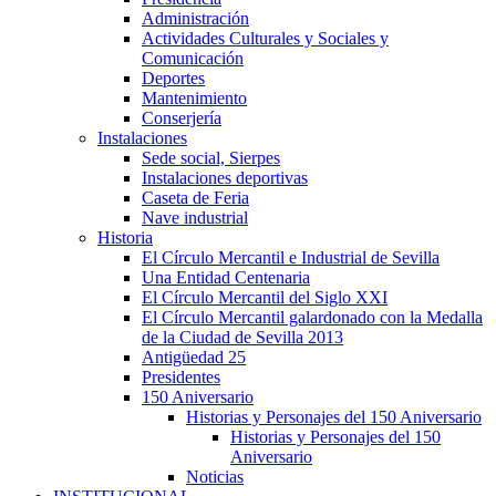
Administración
Actividades Culturales y Sociales y
Comunicación
Deportes
Mantenimiento
Conserjería
Instalaciones
Sede social, Sierpes
Instalaciones deportivas
Caseta de Feria
Nave industrial
Historia
El Círculo Mercantil e Industrial de Sevilla
Una Entidad Centenaria
El Círculo Mercantil del Siglo XXI
El Círculo Mercantil galardonado con la Medalla
de la Ciudad de Sevilla 2013
Antigüedad 25
Presidentes
150 Aniversario
Historias y Personajes del 150 Aniversario
Historias y Personajes del 150
Aniversario
Noticias