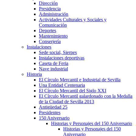
Dirección
Presidencia
Administración
Actividades Culturales y Sociales y
Comunicación
Deportes
Mantenimiento
Conserjería
Instalaciones
Sede social, Sierpes
Instalaciones deportivas
Caseta de Feria
Nave industrial
Historia
El Círculo Mercantil e Industrial de Sevilla
Una Entidad Centenaria
El Círculo Mercantil del Siglo XXI
El Círculo Mercantil galardonado con la Medalla
de la Ciudad de Sevilla 2013
Antigüedad 25
Presidentes
150 Aniversario
Historias y Personajes del 150 Aniversario
Historias y Personajes del 150
Aniversario