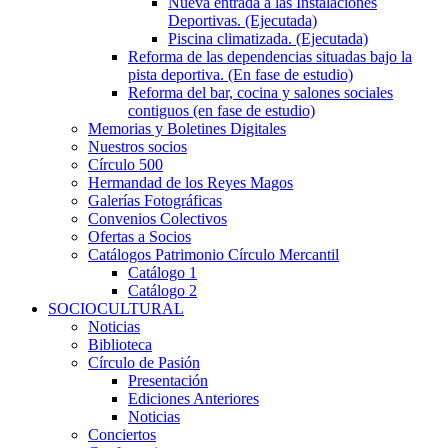
Nueva entrada a las Instalaciones
Deportivas. (Ejecutada)
Piscina climatizada. (Ejecutada)
Reforma de las dependencias situadas bajo la
pista deportiva. (En fase de estudio)
Reforma del bar, cocina y salones sociales
contiguos (en fase de estudio)
Memorias y Boletines Digitales
Nuestros socios
Círculo 500
Hermandad de los Reyes Magos
Galerías Fotográficas
Convenios Colectivos
Ofertas a Socios
Catálogos Patrimonio Círculo Mercantil
Catálogo 1
Catálogo 2
SOCIOCULTURAL
Noticias
Biblioteca
Círculo de Pasión
Presentación
Ediciones Anteriores
Noticias
Conciertos