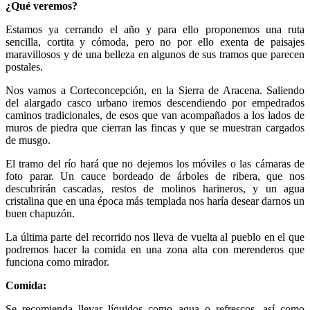
¿Qué veremos?
Estamos ya cerrando el año y para ello proponemos una ruta
sencilla, cortita y cómoda, pero no por ello exenta de paisajes
maravillosos y de una belleza en algunos de sus tramos que parecen
postales.
Nos vamos a Corteconcepción, en la Sierra de Aracena. Saliendo
del alargado casco urbano iremos descendiendo por empedrados
caminos tradicionales, de esos que van acompañados a los lados de
muros de piedra que cierran las fincas y que se muestran cargados
de musgo.
El tramo del río hará que no dejemos los móviles o las cámaras de
foto parar. Un cauce bordeado de árboles de ribera, que nos
descubrirán cascadas, restos de molinos harineros, y un agua
cristalina que en una época más templada nos haría desear darnos un
buen chapuzón.
La última parte del recorrido nos lleva de vuelta al pueblo en el que
podremos hacer la comida en una zona alta con merenderos que
funciona como mirador.
Comida:
Se recomienda llevar líquidos como agua o refrescos, así como