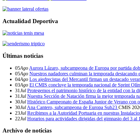
Actualidad Deportiva
Últimas noticias
05
Ago
Aurora Lázaro, subcampeona de Europa por partida dob
05
Ago
Nuestros nadadores culminan la temporada destacando 
04
Ago
Los ajedrecistas del Mercantil firman un destacado ver
03
Ago
El CMIS concluye la temporada nacional de Sprint Olí
31
Jul
Protegemos el patrimonio histórico de la entidad con la d
31
Jul
Nuestra Sección de Natación firma la mejor temporada na
30
Jul
Histórico Campeonato de España Junior de Verano con o
30
Jul
Ana Cantero, subcampeona de Europa Sub23
CMIS
202
23
Jul
Recibimos a la Autoridad Portuaria en nuestras Instalaci
22
Jul
Horarios para actividades dirigidas del gimnasio del 3 al
Archivo de noticias