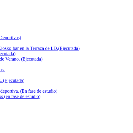
 Deportivas)
iosko-bar en la Terraza de I.D.(Ejecutada)
jecutada)
de Verano. (Ejecutada)
as.
. (Ejecutada)
deportiva. (En fase de estudio)
s (en fase de estudio)