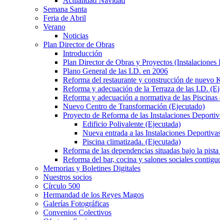
Actualidad Navidad
Semana Santa
Feria de Abril
Verano
Noticias
Plan Director de Obras
Introducción
Plan Director de Obras y Proyectos (Instalaciones
Plano General de las I.D. en 2006
Reforma del restaurante y construcción de nuevo K
Reforma y adecuación de la Terraza de las I.D. (E
Reforma y adecuación a normativa de las Piscinas 
Nuevo Centro de Transformación (Ejecutado)
Proyecto de Reforma de las Instalaciones Deportiv
Edificio Polivalente (Ejecutada)
Nueva entrada a las Instalaciones Deportivas
Piscina climatizada. (Ejecutada)
Reforma de las dependencias situadas bajo la pista 
Reforma del bar, cocina y salones sociales contiguo
Memorias y Boletines Digitales
Nuestros socios
Círculo 500
Hermandad de los Reyes Magos
Galerías Fotográficas
Convenios Colectivos