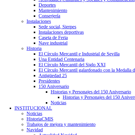
Deportes
Mantenimiento
Conserjería
Instalaciones
Sede social, Sierpes
Instalaciones deportivas
Caseta de Feria
Nave industrial
Historia
El Círculo Mercantil e Industrial de Sevilla
Una Entidad Centenaria
El Círculo Mercantil del Siglo XXI
El Círculo Mercantil galardonado con la Medalla d
Antigüedad 25
Presidentes
150 Aniversario
Historias y Personajes del 150 Aniversario
Historias y Personajes del 150 Aniver
Noticias
INSTITUCIONAL
Noticias
HistoriaCMIS
Trabajos de mejora y mantenimiento
Navidad