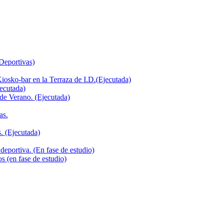
 Deportivas)
iosko-bar en la Terraza de I.D.(Ejecutada)
jecutada)
de Verano. (Ejecutada)
as.
. (Ejecutada)
deportiva. (En fase de estudio)
s (en fase de estudio)