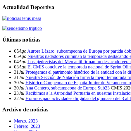
Actualidad Deportiva
Últimas noticias
05
Ago
Aurora Lázaro, subcampeona de Europa por partida dob
05
Ago
Nuestros nadadores culminan la temporada destacando 
04
Ago
Los ajedrecistas del Mercantil firman un destacado ver
03
Ago
El CMIS concluye la temporada nacional de Sprint Olí
31
Jul
Protegemos el patrimonio histórico de la entidad con la d
31
Jul
Nuestra Sección de Natación firma la mejor temporada na
30
Jul
Histórico Campeonato de España Junior de Verano con o
30
Jul
Ana Cantero, subcampeona de Europa Sub23
CMIS
202
23
Jul
Recibimos a la Autoridad Portuaria en nuestras Instalaci
22
Jul
Horarios para actividades dirigidas del gimnasio del 3 al
Archivo de noticias
Marzo, 2023
Febrero, 2023