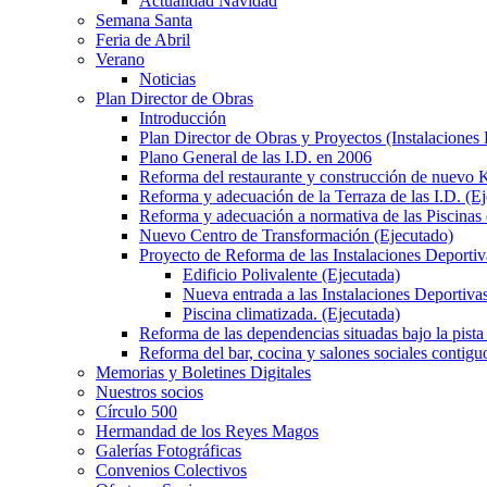
Actualidad Navidad
Semana Santa
Feria de Abril
Verano
Noticias
Plan Director de Obras
Introducción
Plan Director de Obras y Proyectos (Instalaciones
Plano General de las I.D. en 2006
Reforma del restaurante y construcción de nuevo K
Reforma y adecuación de la Terraza de las I.D. (E
Reforma y adecuación a normativa de las Piscinas 
Nuevo Centro de Transformación (Ejecutado)
Proyecto de Reforma de las Instalaciones Deportiv
Edificio Polivalente (Ejecutada)
Nueva entrada a las Instalaciones Deportivas
Piscina climatizada. (Ejecutada)
Reforma de las dependencias situadas bajo la pista 
Reforma del bar, cocina y salones sociales contiguo
Memorias y Boletines Digitales
Nuestros socios
Círculo 500
Hermandad de los Reyes Magos
Galerías Fotográficas
Convenios Colectivos