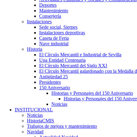
Deportes
Mantenimiento
Conserjería
Instalaciones
Sede social, Sierpes
Instalaciones deportivas
Caseta de Feria
Nave industrial
Historia
El Círculo Mercantil e Industrial de Sevilla
Una Entidad Centenaria
El Círculo Mercantil del Siglo XXI
El Círculo Mercantil galardonado con la Medalla d
Antigüedad 25
Presidentes
150 Aniversario
Historias y Personajes del 150 Aniversario
Historias y Personajes del 150 Aniver
Noticias
INSTITUCIONAL
Noticias
HistoriaCMIS
Trabajos de mejora y mantenimiento
Navidad