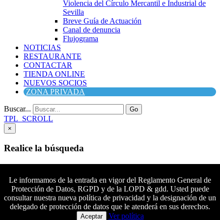
Violencia del Círculo Mercantil e Industrial de
Sevilla
Breve Guía de Actuación
Canal de denuncia
Flujograma
NOTICIAS
RESTAURANTE
CONTACTAR
TIENDA ONLINE
NUEVOS SOCIOS
ZONA PRIVADA
Buscar...
Go
TPL_SCROLL
×
Realice la búsqueda
Buscar
Buscar
Le informamos de la entrada en vigor del Reglamento General de
Protección de Datos, RGPD y de la LOPD & gdd. Usted puede
Síguenos en Facebook
consultar nuestra nueva política de privacidad y la designación de un
Síguenos en Twitter
delegado de protección de datos que le atenderá en sus derechos.
Colaboradores principales
Síguenos en YouTube
Ver política
Aceptar