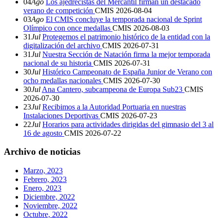
04
Ago
Los ajedrecistas del Mercantil firman un destacado
verano de competición
CMIS
2026-08-04
03
Ago
El CMIS concluye la temporada nacional de Sprint
Olímpico con once medallas
CMIS
2026-08-03
31
Jul
Protegemos el patrimonio histórico de la entidad con la
digitalización del archivo
CMIS
2026-07-31
31
Jul
Nuestra Sección de Natación firma la mejor temporada
nacional de su historia
CMIS
2026-07-31
30
Jul
Histórico Campeonato de España Junior de Verano con
ocho medallas nacionales
CMIS
2026-07-30
30
Jul
Ana Cantero, subcampeona de Europa Sub23
CMIS
2026-07-30
23
Jul
Recibimos a la Autoridad Portuaria en nuestras
Instalaciones Deportivas
CMIS
2026-07-23
22
Jul
Horarios para actividades dirigidas del gimnasio del 3 al
16 de agosto
CMIS
2026-07-22
Archivo de noticias
Marzo, 2023
Febrero, 2023
Enero, 2023
Diciembre, 2022
Noviembre, 2022
Octubre, 2022