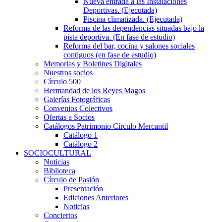
Nueva entrada a las Instalaciones
Deportivas. (Ejecutada)
Piscina climatizada. (Ejecutada)
Reforma de las dependencias situadas bajo la
pista deportiva. (En fase de estudio)
Reforma del bar, cocina y salones sociales
contiguos (en fase de estudio)
Memorias y Boletines Digitales
Nuestros socios
Círculo 500
Hermandad de los Reyes Magos
Galerías Fotográficas
Convenios Colectivos
Ofertas a Socios
Catálogos Patrimonio Círculo Mercantil
Catálogo 1
Catálogo 2
SOCIOCULTURAL
Noticias
Biblioteca
Círculo de Pasión
Presentación
Ediciones Anteriores
Noticias
Conciertos