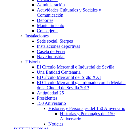
Administración
Actividades Culturales y Sociales y
Comunicación
Deportes
Mantenimiento
Conserjería
Instalaciones
Sede social, Sierpes
Instalaciones deportivas
Caseta de Feria
Nave industrial
Historia
El Círculo Mercantil e Industrial de Sevilla
Una Entidad Centenaria
El Círculo Mercantil del Siglo XXI
El Círculo Mercantil galardonado con la Medalla
de la Ciudad de Sevilla 2013
Antigüedad 25
Presidentes
150 Aniversario
Historias y Personajes del 150 Aniversario
Historias y Personajes del 150
Aniversario
Noticias