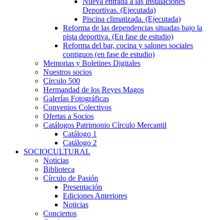
Nueva entrada a las Instalaciones
Deportivas. (Ejecutada)
Piscina climatizada. (Ejecutada)
Reforma de las dependencias situadas bajo la
pista deportiva. (En fase de estudio)
Reforma del bar, cocina y salones sociales
contiguos (en fase de estudio)
Memorias y Boletines Digitales
Nuestros socios
Círculo 500
Hermandad de los Reyes Magos
Galerías Fotográficas
Convenios Colectivos
Ofertas a Socios
Catálogos Patrimonio Círculo Mercantil
Catálogo 1
Catálogo 2
SOCIOCULTURAL
Noticias
Biblioteca
Círculo de Pasión
Presentación
Ediciones Anteriores
Noticias
Conciertos