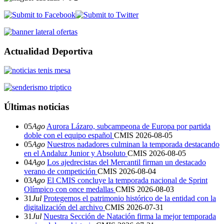
Actualidad Deportiva
Últimas noticias
05
Ago
Aurora Lázaro, subcampeona de Europa por partida
doble con el equipo español
CMIS
2026-08-05
05
Ago
Nuestros nadadores culminan la temporada destacando
en el Andaluz Junior y Absoluto
CMIS
2026-08-05
04
Ago
Los ajedrecistas del Mercantil firman un destacado
verano de competición
CMIS
2026-08-04
03
Ago
El CMIS concluye la temporada nacional de Sprint
Olímpico con once medallas
CMIS
2026-08-03
31
Jul
Protegemos el patrimonio histórico de la entidad con la
digitalización del archivo
CMIS
2026-07-31
31
Jul
Nuestra Sección de Natación firma la mejor temporada