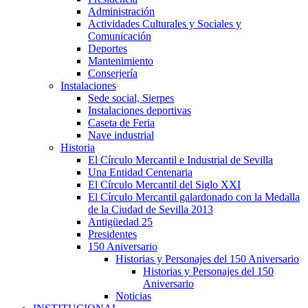
Administración
Actividades Culturales y Sociales y
Comunicación
Deportes
Mantenimiento
Conserjería
Instalaciones
Sede social, Sierpes
Instalaciones deportivas
Caseta de Feria
Nave industrial
Historia
El Círculo Mercantil e Industrial de Sevilla
Una Entidad Centenaria
El Círculo Mercantil del Siglo XXI
El Círculo Mercantil galardonado con la Medalla
de la Ciudad de Sevilla 2013
Antigüedad 25
Presidentes
150 Aniversario
Historias y Personajes del 150 Aniversario
Historias y Personajes del 150
Aniversario
Noticias