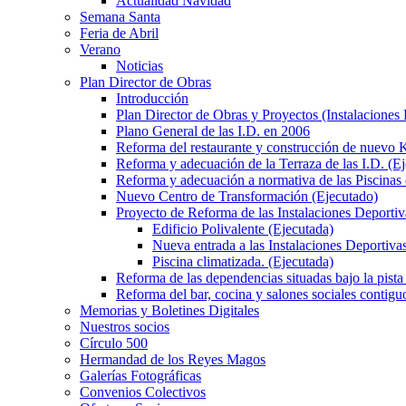
Actualidad Navidad
Semana Santa
Feria de Abril
Verano
Noticias
Plan Director de Obras
Introducción
Plan Director de Obras y Proyectos (Instalaciones
Plano General de las I.D. en 2006
Reforma del restaurante y construcción de nuevo K
Reforma y adecuación de la Terraza de las I.D. (E
Reforma y adecuación a normativa de las Piscinas 
Nuevo Centro de Transformación (Ejecutado)
Proyecto de Reforma de las Instalaciones Deportiv
Edificio Polivalente (Ejecutada)
Nueva entrada a las Instalaciones Deportivas
Piscina climatizada. (Ejecutada)
Reforma de las dependencias situadas bajo la pista 
Reforma del bar, cocina y salones sociales contiguo
Memorias y Boletines Digitales
Nuestros socios
Círculo 500
Hermandad de los Reyes Magos
Galerías Fotográficas
Convenios Colectivos