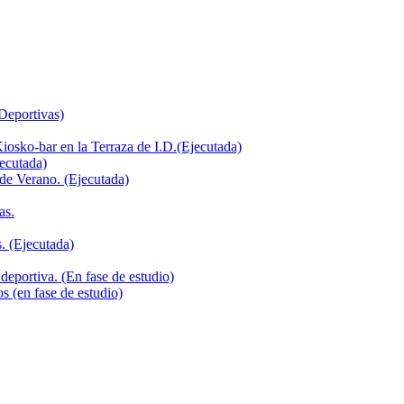
 Deportivas)
iosko-bar en la Terraza de I.D.(Ejecutada)
jecutada)
de Verano. (Ejecutada)
as.
. (Ejecutada)
deportiva. (En fase de estudio)
s (en fase de estudio)