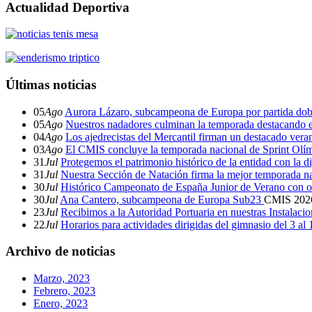
Actualidad Deportiva
Últimas noticias
05
Ago
Aurora Lázaro, subcampeona de Europa por partida dob
05
Ago
Nuestros nadadores culminan la temporada destacando 
04
Ago
Los ajedrecistas del Mercantil firman un destacado ver
03
Ago
El CMIS concluye la temporada nacional de Sprint Olí
31
Jul
Protegemos el patrimonio histórico de la entidad con la d
31
Jul
Nuestra Sección de Natación firma la mejor temporada na
30
Jul
Histórico Campeonato de España Junior de Verano con o
30
Jul
Ana Cantero, subcampeona de Europa Sub23
CMIS
202
23
Jul
Recibimos a la Autoridad Portuaria en nuestras Instalaci
22
Jul
Horarios para actividades dirigidas del gimnasio del 3 al
Archivo de noticias
Marzo, 2023
Febrero, 2023
Enero, 2023