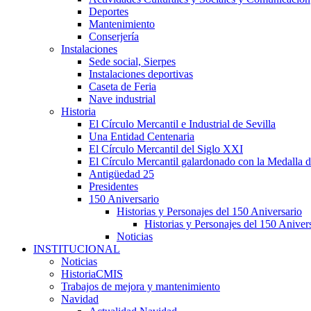
Deportes
Mantenimiento
Conserjería
Instalaciones
Sede social, Sierpes
Instalaciones deportivas
Caseta de Feria
Nave industrial
Historia
El Círculo Mercantil e Industrial de Sevilla
Una Entidad Centenaria
El Círculo Mercantil del Siglo XXI
El Círculo Mercantil galardonado con la Medalla d
Antigüedad 25
Presidentes
150 Aniversario
Historias y Personajes del 150 Aniversario
Historias y Personajes del 150 Aniver
Noticias
INSTITUCIONAL
Noticias
HistoriaCMIS
Trabajos de mejora y mantenimiento
Navidad