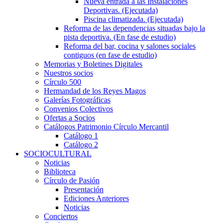
Nueva entrada a las Instalaciones
Deportivas. (Ejecutada)
Piscina climatizada. (Ejecutada)
Reforma de las dependencias situadas bajo la
pista deportiva. (En fase de estudio)
Reforma del bar, cocina y salones sociales
contiguos (en fase de estudio)
Memorias y Boletines Digitales
Nuestros socios
Círculo 500
Hermandad de los Reyes Magos
Galerías Fotográficas
Convenios Colectivos
Ofertas a Socios
Catálogos Patrimonio Círculo Mercantil
Catálogo 1
Catálogo 2
SOCIOCULTURAL
Noticias
Biblioteca
Círculo de Pasión
Presentación
Ediciones Anteriores
Noticias
Conciertos