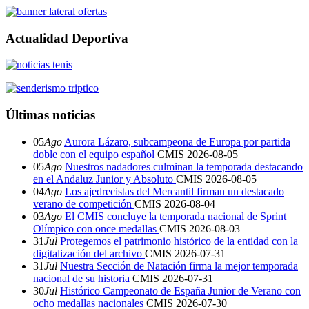
Actualidad Deportiva
Últimas noticias
05
Ago
Aurora Lázaro, subcampeona de Europa por partida
doble con el equipo español
CMIS
2026-08-05
05
Ago
Nuestros nadadores culminan la temporada destacando
en el Andaluz Junior y Absoluto
CMIS
2026-08-05
04
Ago
Los ajedrecistas del Mercantil firman un destacado
verano de competición
CMIS
2026-08-04
03
Ago
El CMIS concluye la temporada nacional de Sprint
Olímpico con once medallas
CMIS
2026-08-03
31
Jul
Protegemos el patrimonio histórico de la entidad con la
digitalización del archivo
CMIS
2026-07-31
31
Jul
Nuestra Sección de Natación firma la mejor temporada
nacional de su historia
CMIS
2026-07-31
30
Jul
Histórico Campeonato de España Junior de Verano con
ocho medallas nacionales
CMIS
2026-07-30