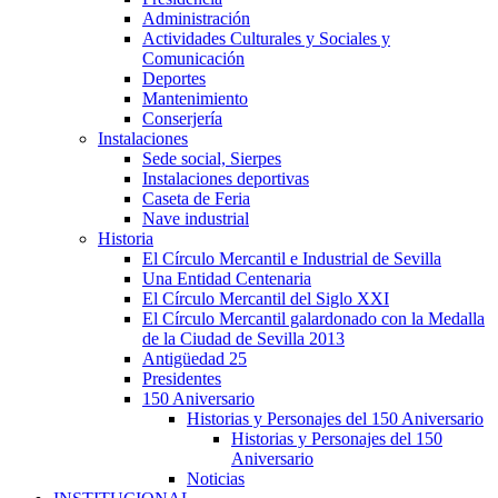
Administración
Actividades Culturales y Sociales y
Comunicación
Deportes
Mantenimiento
Conserjería
Instalaciones
Sede social, Sierpes
Instalaciones deportivas
Caseta de Feria
Nave industrial
Historia
El Círculo Mercantil e Industrial de Sevilla
Una Entidad Centenaria
El Círculo Mercantil del Siglo XXI
El Círculo Mercantil galardonado con la Medalla
de la Ciudad de Sevilla 2013
Antigüedad 25
Presidentes
150 Aniversario
Historias y Personajes del 150 Aniversario
Historias y Personajes del 150
Aniversario
Noticias