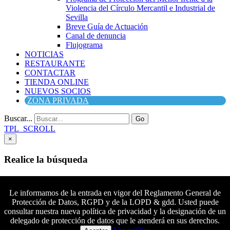
Violencia del Círculo Mercantil e Industrial de
Sevilla
Breve Guía de Actuación
Canal de denuncia
Flujograma
NOTICIAS
RESTAURANTE
CONTACTAR
TIENDA ONLINE
NUEVOS SOCIOS
ZONA PRIVADA
Buscar...
Go
TPL_SCROLL
×
Realice la búsqueda
Buscar
Buscar
Le informamos de la entrada en vigor del Reglamento General de
Protección de Datos, RGPD y de la LOPD & gdd. Usted puede
Síguenos en Facebook
consultar nuestra nueva política de privacidad y la designación de un
Síguenos en Twitter
delegado de protección de datos que le atenderá en sus derechos.
Colaboradores principales
Síguenos en YouTube