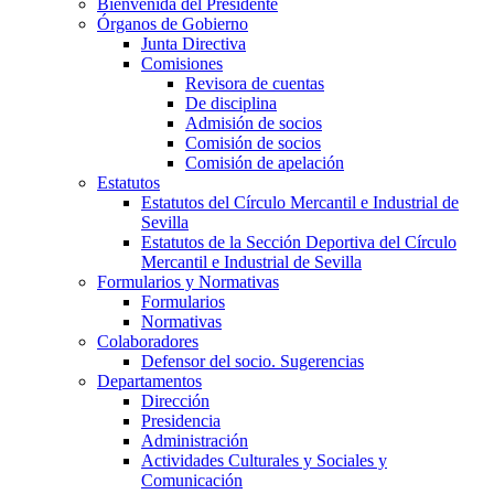
Bienvenida del Presidente
Órganos de Gobierno
Junta Directiva
Comisiones
Revisora de cuentas
De disciplina
Admisión de socios
Comisión de socios
Comisión de apelación
Estatutos
Estatutos del Círculo Mercantil e Industrial de
Sevilla
Estatutos de la Sección Deportiva del Círculo
Mercantil e Industrial de Sevilla
Formularios y Normativas
Formularios
Normativas
Colaboradores
Defensor del socio. Sugerencias
Departamentos
Dirección
Presidencia
Administración
Actividades Culturales y Sociales y
Comunicación