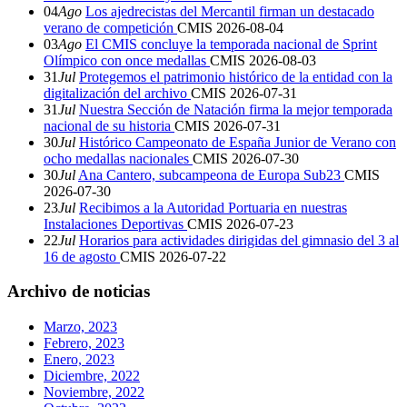
04
Ago
Los ajedrecistas del Mercantil firman un destacado
verano de competición
CMIS
2026-08-04
03
Ago
El CMIS concluye la temporada nacional de Sprint
Olímpico con once medallas
CMIS
2026-08-03
31
Jul
Protegemos el patrimonio histórico de la entidad con la
digitalización del archivo
CMIS
2026-07-31
31
Jul
Nuestra Sección de Natación firma la mejor temporada
nacional de su historia
CMIS
2026-07-31
30
Jul
Histórico Campeonato de España Junior de Verano con
ocho medallas nacionales
CMIS
2026-07-30
30
Jul
Ana Cantero, subcampeona de Europa Sub23
CMIS
2026-07-30
23
Jul
Recibimos a la Autoridad Portuaria en nuestras
Instalaciones Deportivas
CMIS
2026-07-23
22
Jul
Horarios para actividades dirigidas del gimnasio del 3 al
16 de agosto
CMIS
2026-07-22
Archivo de noticias
Marzo, 2023
Febrero, 2023
Enero, 2023
Diciembre, 2022
Noviembre, 2022