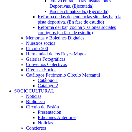
Nueva entrada a las Instalaciones
Deportivas. (Ejecutada)
Piscina climatizada. (Ejecutada)
Reforma de las dependencias situadas bajo la
pista deportiva. (En fase de estudio)
Reforma del bar, cocina y salones sociales
contiguos (en fase de estudio)
Memorias y Boletines Digitales
Nuestros socios
Círculo 500
Hermandad de los Reyes Magos
Galerías Fotográficas
Convenios Colectivos
Ofertas a Socios
Catálogos Patrimonio Círculo Mercantil
Catálogo 1
Catálogo 2
SOCIOCULTURAL
Noticias
Biblioteca
Círculo de Pasión
Presentación
Ediciones Anteriores
Noticias
Conciertos