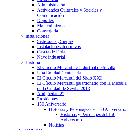
Administración
Actividades Culturales y Sociales y
Comunicación
Deportes
Mantenimiento
Conserjería
Instalaciones
Sede social, Sierpes
Instalaciones deportivas
Caseta de Feria
Nave industrial
Historia
El Círculo Mercantil e Industrial de Sevilla
Una Entidad Centenaria
El Círculo Mercantil del Siglo XXI
El Círculo Mercantil galardonado con la Medalla
de la Ciudad de Sevilla 2013
Antigüedad 25
Presidentes
150 Aniversario
Historias y Personajes del 150 Aniversario
Historias y Personajes del 150
Aniversario
Noticias