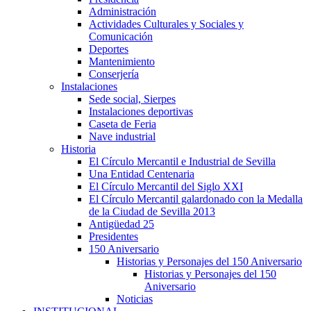
Administración
Actividades Culturales y Sociales y
Comunicación
Deportes
Mantenimiento
Conserjería
Instalaciones
Sede social, Sierpes
Instalaciones deportivas
Caseta de Feria
Nave industrial
Historia
El Círculo Mercantil e Industrial de Sevilla
Una Entidad Centenaria
El Círculo Mercantil del Siglo XXI
El Círculo Mercantil galardonado con la Medalla
de la Ciudad de Sevilla 2013
Antigüedad 25
Presidentes
150 Aniversario
Historias y Personajes del 150 Aniversario
Historias y Personajes del 150
Aniversario
Noticias