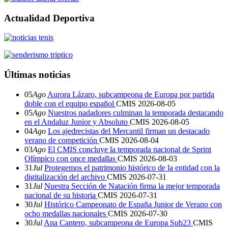
Actualidad Deportiva
Últimas noticias
05
Ago
Aurora Lázaro, subcampeona de Europa por partida
doble con el equipo español
CMIS
2026-08-05
05
Ago
Nuestros nadadores culminan la temporada destacando
en el Andaluz Junior y Absoluto
CMIS
2026-08-05
04
Ago
Los ajedrecistas del Mercantil firman un destacado
verano de competición
CMIS
2026-08-04
03
Ago
El CMIS concluye la temporada nacional de Sprint
Olímpico con once medallas
CMIS
2026-08-03
31
Jul
Protegemos el patrimonio histórico de la entidad con la
digitalización del archivo
CMIS
2026-07-31
31
Jul
Nuestra Sección de Natación firma la mejor temporada
nacional de su historia
CMIS
2026-07-31
30
Jul
Histórico Campeonato de España Junior de Verano con
ocho medallas nacionales
CMIS
2026-07-30
30
Jul
Ana Cantero, subcampeona de Europa Sub23
CMIS