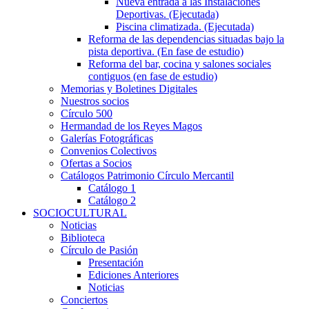
Nueva entrada a las Instalaciones
Deportivas. (Ejecutada)
Piscina climatizada. (Ejecutada)
Reforma de las dependencias situadas bajo la
pista deportiva. (En fase de estudio)
Reforma del bar, cocina y salones sociales
contiguos (en fase de estudio)
Memorias y Boletines Digitales
Nuestros socios
Círculo 500
Hermandad de los Reyes Magos
Galerías Fotográficas
Convenios Colectivos
Ofertas a Socios
Catálogos Patrimonio Círculo Mercantil
Catálogo 1
Catálogo 2
SOCIOCULTURAL
Noticias
Biblioteca
Círculo de Pasión
Presentación
Ediciones Anteriores
Noticias
Conciertos