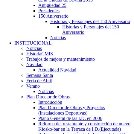
Antigüedad 25
Presidentes
150 Aniversario
Historias y Personajes del 150 Aniversario
Historias y Personajes del 150
Aniversario
Noticias
INSTITUCIONAL
Noticias
HistoriaCMIS
Trabajos de mejora y mantenimiento
Navidad
Actualidad Navidad
Semana Santa
Feria de Abril
Verano
Noticias
Plan Director de Obras
Introducción
Plan Director de Obras y Proyectos
(Instalaciones Deportivas)
Plano General de las I.D. en 2006
Reforma del restaurante y construcción de nuevo
Kiosko-bar en la Terraza de I.D.(Ejecutada)