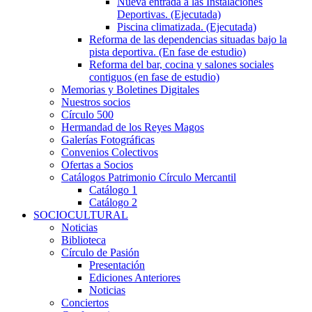
Nueva entrada a las Instalaciones
Deportivas. (Ejecutada)
Piscina climatizada. (Ejecutada)
Reforma de las dependencias situadas bajo la
pista deportiva. (En fase de estudio)
Reforma del bar, cocina y salones sociales
contiguos (en fase de estudio)
Memorias y Boletines Digitales
Nuestros socios
Círculo 500
Hermandad de los Reyes Magos
Galerías Fotográficas
Convenios Colectivos
Ofertas a Socios
Catálogos Patrimonio Círculo Mercantil
Catálogo 1
Catálogo 2
SOCIOCULTURAL
Noticias
Biblioteca
Círculo de Pasión
Presentación
Ediciones Anteriores
Noticias
Conciertos