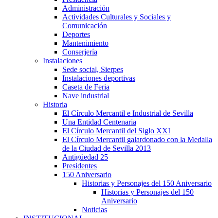
Administración
Actividades Culturales y Sociales y
Comunicación
Deportes
Mantenimiento
Conserjería
Instalaciones
Sede social, Sierpes
Instalaciones deportivas
Caseta de Feria
Nave industrial
Historia
El Círculo Mercantil e Industrial de Sevilla
Una Entidad Centenaria
El Círculo Mercantil del Siglo XXI
El Círculo Mercantil galardonado con la Medalla
de la Ciudad de Sevilla 2013
Antigüedad 25
Presidentes
150 Aniversario
Historias y Personajes del 150 Aniversario
Historias y Personajes del 150
Aniversario
Noticias