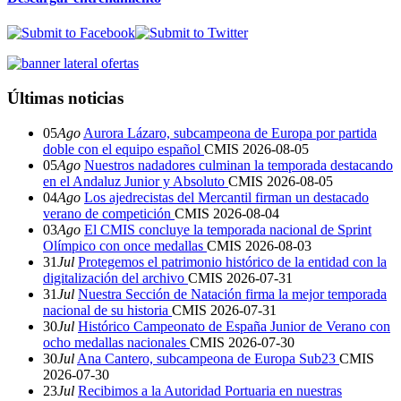
Últimas noticias
05
Ago
Aurora Lázaro, subcampeona de Europa por partida
doble con el equipo español
CMIS
2026-08-05
05
Ago
Nuestros nadadores culminan la temporada destacando
en el Andaluz Junior y Absoluto
CMIS
2026-08-05
04
Ago
Los ajedrecistas del Mercantil firman un destacado
verano de competición
CMIS
2026-08-04
03
Ago
El CMIS concluye la temporada nacional de Sprint
Olímpico con once medallas
CMIS
2026-08-03
31
Jul
Protegemos el patrimonio histórico de la entidad con la
digitalización del archivo
CMIS
2026-07-31
31
Jul
Nuestra Sección de Natación firma la mejor temporada
nacional de su historia
CMIS
2026-07-31
30
Jul
Histórico Campeonato de España Junior de Verano con
ocho medallas nacionales
CMIS
2026-07-30
30
Jul
Ana Cantero, subcampeona de Europa Sub23
CMIS
2026-07-30
23
Jul
Recibimos a la Autoridad Portuaria en nuestras