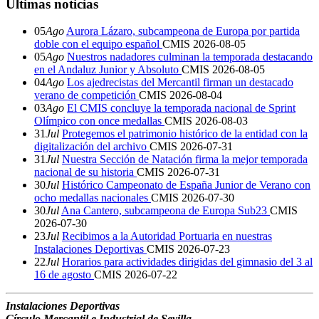
Últimas noticias
05
Ago
Aurora Lázaro, subcampeona de Europa por partida
doble con el equipo español
CMIS
2026-08-05
05
Ago
Nuestros nadadores culminan la temporada destacando
en el Andaluz Junior y Absoluto
CMIS
2026-08-05
04
Ago
Los ajedrecistas del Mercantil firman un destacado
verano de competición
CMIS
2026-08-04
03
Ago
El CMIS concluye la temporada nacional de Sprint
Olímpico con once medallas
CMIS
2026-08-03
31
Jul
Protegemos el patrimonio histórico de la entidad con la
digitalización del archivo
CMIS
2026-07-31
31
Jul
Nuestra Sección de Natación firma la mejor temporada
nacional de su historia
CMIS
2026-07-31
30
Jul
Histórico Campeonato de España Junior de Verano con
ocho medallas nacionales
CMIS
2026-07-30
30
Jul
Ana Cantero, subcampeona de Europa Sub23
CMIS
2026-07-30
23
Jul
Recibimos a la Autoridad Portuaria en nuestras
Instalaciones Deportivas
CMIS
2026-07-23
22
Jul
Horarios para actividades dirigidas del gimnasio del 3 al
16 de agosto
CMIS
2026-07-22
Instalaciones Deportivas
Círculo Mercantil e Industrial de Sevilla