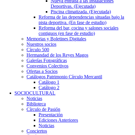
Nueva entrada a las Instalaciones
Deportivas. (Ejecutada)
Piscina climatizada. (Ejecutada)
Reforma de las dependencias situadas bajo la
pista deportiva. (En fase de estudio)
Reforma del bar, cocina y salones sociales
contiguos (en fase de estudio)
Memorias y Boletines Digitales
Nuestros socios
Círculo 500
Hermandad de los Reyes Magos
Galerías Fotográficas
Convenios Colectivos
Ofertas a Socios
Catálogos Patrimonio Círculo Mercantil
Catálogo 1
Catálogo 2
SOCIOCULTURAL
Noticias
Biblioteca
Círculo de Pasión
Presentación
Ediciones Anteriores
Noticias
Conciertos