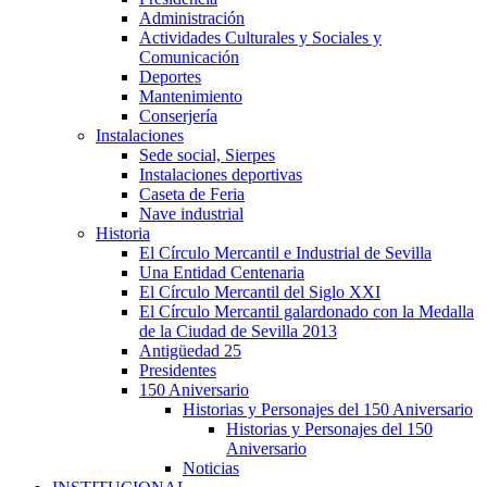
Administración
Actividades Culturales y Sociales y
Comunicación
Deportes
Mantenimiento
Conserjería
Instalaciones
Sede social, Sierpes
Instalaciones deportivas
Caseta de Feria
Nave industrial
Historia
El Círculo Mercantil e Industrial de Sevilla
Una Entidad Centenaria
El Círculo Mercantil del Siglo XXI
El Círculo Mercantil galardonado con la Medalla
de la Ciudad de Sevilla 2013
Antigüedad 25
Presidentes
150 Aniversario
Historias y Personajes del 150 Aniversario
Historias y Personajes del 150
Aniversario
Noticias