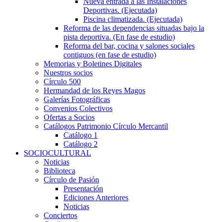
Nueva entrada a las Instalaciones
Deportivas. (Ejecutada)
Piscina climatizada. (Ejecutada)
Reforma de las dependencias situadas bajo la
pista deportiva. (En fase de estudio)
Reforma del bar, cocina y salones sociales
contiguos (en fase de estudio)
Memorias y Boletines Digitales
Nuestros socios
Círculo 500
Hermandad de los Reyes Magos
Galerías Fotográficas
Convenios Colectivos
Ofertas a Socios
Catálogos Patrimonio Círculo Mercantil
Catálogo 1
Catálogo 2
SOCIOCULTURAL
Noticias
Biblioteca
Círculo de Pasión
Presentación
Ediciones Anteriores
Noticias
Conciertos