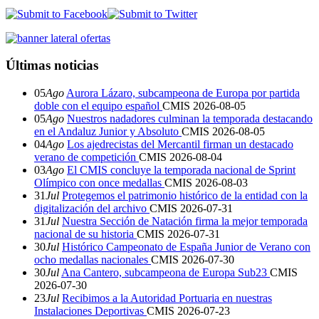
Últimas noticias
05
Ago
Aurora Lázaro, subcampeona de Europa por partida
doble con el equipo español
CMIS
2026-08-05
05
Ago
Nuestros nadadores culminan la temporada destacando
en el Andaluz Junior y Absoluto
CMIS
2026-08-05
04
Ago
Los ajedrecistas del Mercantil firman un destacado
verano de competición
CMIS
2026-08-04
03
Ago
El CMIS concluye la temporada nacional de Sprint
Olímpico con once medallas
CMIS
2026-08-03
31
Jul
Protegemos el patrimonio histórico de la entidad con la
digitalización del archivo
CMIS
2026-07-31
31
Jul
Nuestra Sección de Natación firma la mejor temporada
nacional de su historia
CMIS
2026-07-31
30
Jul
Histórico Campeonato de España Junior de Verano con
ocho medallas nacionales
CMIS
2026-07-30
30
Jul
Ana Cantero, subcampeona de Europa Sub23
CMIS
2026-07-30
23
Jul
Recibimos a la Autoridad Portuaria en nuestras
Instalaciones Deportivas
CMIS
2026-07-23