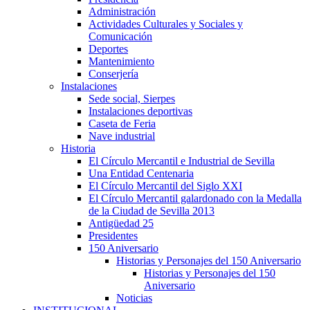
Administración
Actividades Culturales y Sociales y
Comunicación
Deportes
Mantenimiento
Conserjería
Instalaciones
Sede social, Sierpes
Instalaciones deportivas
Caseta de Feria
Nave industrial
Historia
El Círculo Mercantil e Industrial de Sevilla
Una Entidad Centenaria
El Círculo Mercantil del Siglo XXI
El Círculo Mercantil galardonado con la Medalla
de la Ciudad de Sevilla 2013
Antigüedad 25
Presidentes
150 Aniversario
Historias y Personajes del 150 Aniversario
Historias y Personajes del 150
Aniversario
Noticias