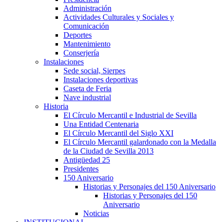
Administración
Actividades Culturales y Sociales y
Comunicación
Deportes
Mantenimiento
Conserjería
Instalaciones
Sede social, Sierpes
Instalaciones deportivas
Caseta de Feria
Nave industrial
Historia
El Círculo Mercantil e Industrial de Sevilla
Una Entidad Centenaria
El Círculo Mercantil del Siglo XXI
El Círculo Mercantil galardonado con la Medalla
de la Ciudad de Sevilla 2013
Antigüedad 25
Presidentes
150 Aniversario
Historias y Personajes del 150 Aniversario
Historias y Personajes del 150
Aniversario
Noticias