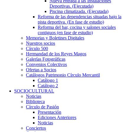
Nueva entrada a las Instalaciones
Deportivas. (Ejecutada)
Piscina climatizada. (Ejecutada)
Reforma de las dependencias situadas bajo la
pista deportiva. (En fase de estudio)
Reforma del bar, cocina y salones sociales
contiguos (en fase de estudio)
Memorias y Boletines Digitales
Nuestros socios
Círculo 500
Hermandad de los Reyes Magos
Galerías Fotográficas
Convenios Colectivos
Ofertas a Socios
Catálogos Patrimonio Círculo Mercantil
Catálogo 1
Catálogo 2
SOCIOCULTURAL
Noticias
Biblioteca
Círculo de Pasión
Presentación
Ediciones Anteriores
Noticias
Conciertos