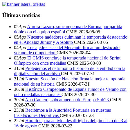
Últimas noticias
05
Ago
Aurora Lázaro, subcampeona de Europa por partida
doble con el equipo español
CMIS
2026-08-05
05
Ago
Nuestros nadadores culminan la temporada destacando
en el Andaluz Junior y Absoluto
CMIS
2026-08-05
04
Ago
Los ajedrecistas del Mercantil firman un destacado
verano de competición
CMIS
2026-08-04
03
Ago
El CMIS concluye la temporada nacional de Sprint
Olímpico con once medallas
CMIS
2026-08-03
31
Jul
Protegemos el patrimonio histórico de la entidad con la
digitalización del archivo
CMIS
2026-07-31
31
Jul
Nuestra Sección de Natación firma la mejor temporada
nacional de su historia
CMIS
2026-07-31
30
Jul
Histórico Campeonato de España Junior de Verano con
ocho medallas nacionales
CMIS
2026-07-30
30
Jul
Ana Cantero, subcampeona de Europa Sub23
CMIS
2026-07-30
23
Jul
Recibimos a la Autoridad Portuaria en nuestras
Instalaciones Deportivas
CMIS
2026-07-23
22
Jul
Horarios para actividades dirigidas del gimnasio del 3 al
16 de agosto
CMIS
2026-07-22