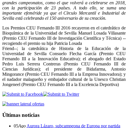
grandes campeonatos, como el que volverá a celebrarse en 2018,
con la participación de 23 países. A todo ello, se suma una
importante efeméride ya que el Círculo Mercantil e Industrial de
Sevilla está celebrando el 150 aniversario de su creación.
Los Premios CEU Fernando III 2016 recayeron en el catedrático de
Bioquímica de la Universidad de Sevilla Manuel Losada Villasante
(Premio CEU Fernando III de Investigación Científica y Técnica) --
recogiendo el premio su hija Patricia Losada
Friend--; la catedrática de Historia de la Educación de la
Universidad de Sevilla Consuelo Flecha García (Premio CEU
Fernando III a la Innovación Educativa); el abogado del Estado
Pedro Luis Serrera Contreras (Premio CEU Fernando III de
Ciencias Jurídicas); el presidente de Bidafarma, Antonio
Mingorance (Premio CEU Fernando III a la Empresa Innovadora); y
el nadador malagueño y embajador cultural de la Unesco Christian
Jongeneel (Premio CEU Fernando III a la Excelencia Deportiva)
Últimas noticias
05
Ago
Aurora Lázaro, subcampeona de Europa por partida