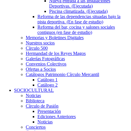
Nueva entrada a las Instalaciones
Deportivas. (Ejecutada)
Piscina climatizada. (Ejecutada)
Reforma de las dependencias situadas bajo la
pista deportiva. (En fase de estudio)
Reforma del bar, cocina y salones sociales
contiguos (en fase de estudio)
Memorias y Boletines Digitales
Nuestros socios
Círculo 500
Hermandad de los Reyes Magos
Galerías Fotográficas
Convenios Colectivos
Ofertas a Socios
Catálogos Patrimonio Círculo Mercantil
Catálogo 1
Catálogo 2
SOCIOCULTURAL
Noticias
Biblioteca
Círculo de Pasión
Presentación
Ediciones Anteriores
Noticias
Conciertos