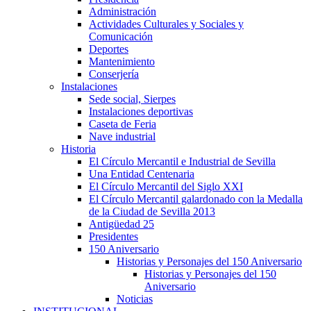
Administración
Actividades Culturales y Sociales y
Comunicación
Deportes
Mantenimiento
Conserjería
Instalaciones
Sede social, Sierpes
Instalaciones deportivas
Caseta de Feria
Nave industrial
Historia
El Círculo Mercantil e Industrial de Sevilla
Una Entidad Centenaria
El Círculo Mercantil del Siglo XXI
El Círculo Mercantil galardonado con la Medalla
de la Ciudad de Sevilla 2013
Antigüedad 25
Presidentes
150 Aniversario
Historias y Personajes del 150 Aniversario
Historias y Personajes del 150
Aniversario
Noticias