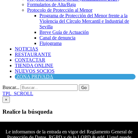
Formularios de Alta/Baja
Protocolo de Protección al Menor
Programa de Protección del Menor frente a la
Violencia del Círculo Mercantil e Industrial de
Sevilla
Breve Guía de Actuación
Canal de denuncia
Flujograma
NOTICIAS
RESTAURANTE
CONTACTAR
TIENDA ONLINE
NUEVOS SOCIOS
ZONA PRIVADA
Buscar...
Go
TPL_SCROLL
×
Realice la búsqueda
Buscar
Buscar
Le informamos de la entrada en vigor del Reglamento General de
Protección de Datos, RGPD y de la LOPD & gdd. Usted puede