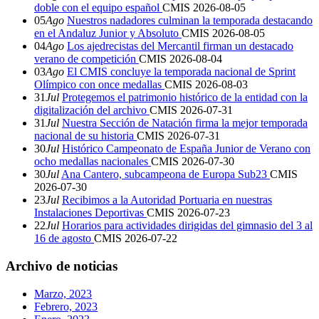
doble con el equipo español
CMIS
2026-08-05
05
Ago
Nuestros nadadores culminan la temporada destacando
en el Andaluz Junior y Absoluto
CMIS
2026-08-05
04
Ago
Los ajedrecistas del Mercantil firman un destacado
verano de competición
CMIS
2026-08-04
03
Ago
El CMIS concluye la temporada nacional de Sprint
Olímpico con once medallas
CMIS
2026-08-03
31
Jul
Protegemos el patrimonio histórico de la entidad con la
digitalización del archivo
CMIS
2026-07-31
31
Jul
Nuestra Sección de Natación firma la mejor temporada
nacional de su historia
CMIS
2026-07-31
30
Jul
Histórico Campeonato de España Junior de Verano con
ocho medallas nacionales
CMIS
2026-07-30
30
Jul
Ana Cantero, subcampeona de Europa Sub23
CMIS
2026-07-30
23
Jul
Recibimos a la Autoridad Portuaria en nuestras
Instalaciones Deportivas
CMIS
2026-07-23
22
Jul
Horarios para actividades dirigidas del gimnasio del 3 al
16 de agosto
CMIS
2026-07-22
Archivo de noticias
Marzo, 2023
Febrero, 2023