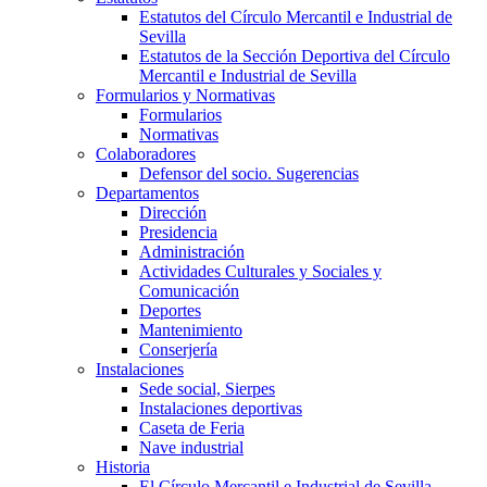
Estatutos del Círculo Mercantil e Industrial de
Sevilla
Estatutos de la Sección Deportiva del Círculo
Mercantil e Industrial de Sevilla
Formularios y Normativas
Formularios
Normativas
Colaboradores
Defensor del socio. Sugerencias
Departamentos
Dirección
Presidencia
Administración
Actividades Culturales y Sociales y
Comunicación
Deportes
Mantenimiento
Conserjería
Instalaciones
Sede social, Sierpes
Instalaciones deportivas
Caseta de Feria
Nave industrial
Historia
El Círculo Mercantil e Industrial de Sevilla