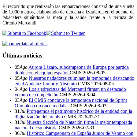
El recorrido que realizarán las embarcaciones constará de una vuelta
de 1.000 metros, ciabogando de derecha a izquierda en el puente de
tabacalera situándose la meta y la salida frente a la terraza del
Círculo Mercantil.
Últimas noticias
05
Ago
Aurora Lázaro, subcampeona de Europa por partida
doble con el equipo español
CMIS
2026-08-05
05
Ago
Nuestros nadadores culminan la temporada destacando
en el Andaluz Junior y Absoluto
CMIS
2026-08-05
04
Ago
Los ajedrecistas del Mercantil firman un destacado
verano de competición
CMIS
2026-08-04
03
Ago
El CMIS concluye la temporada nacional de Sprint
Olímpico con once medallas
CMIS
2026-08-03
31
Jul
Protegemos el patrimonio histórico de la entidad con la
digitalización del archivo
CMIS
2026-07-31
31
Jul
Nuestra Sección de Natación firma la mejor temporada
nacional de su historia
CMIS
2026-07-31
30
Jul
Histórico Campeonato de España Junior de Verano con