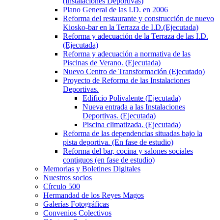
(Instalaciones Deportivas)
Plano General de las I.D. en 2006
Reforma del restaurante y construcción de nuevo
Kiosko-bar en la Terraza de I.D.(Ejecutada)
Reforma y adecuación de la Terraza de las I.D.
(Ejecutada)
Reforma y adecuación a normativa de las
Piscinas de Verano. (Ejecutada)
Nuevo Centro de Transformación (Ejecutado)
Proyecto de Reforma de las Instalaciones
Deportivas.
Edificio Polivalente (Ejecutada)
Nueva entrada a las Instalaciones
Deportivas. (Ejecutada)
Piscina climatizada. (Ejecutada)
Reforma de las dependencias situadas bajo la
pista deportiva. (En fase de estudio)
Reforma del bar, cocina y salones sociales
contiguos (en fase de estudio)
Memorias y Boletines Digitales
Nuestros socios
Círculo 500
Hermandad de los Reyes Magos
Galerías Fotográficas
Convenios Colectivos