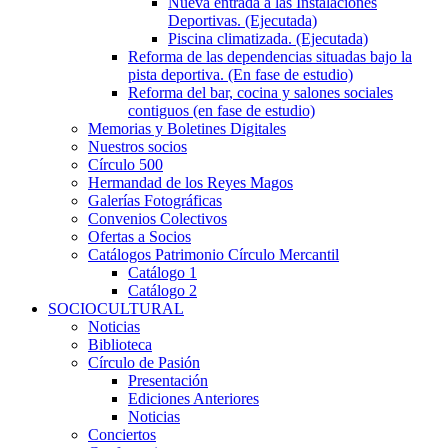
Nueva entrada a las Instalaciones
Deportivas. (Ejecutada)
Piscina climatizada. (Ejecutada)
Reforma de las dependencias situadas bajo la
pista deportiva. (En fase de estudio)
Reforma del bar, cocina y salones sociales
contiguos (en fase de estudio)
Memorias y Boletines Digitales
Nuestros socios
Círculo 500
Hermandad de los Reyes Magos
Galerías Fotográficas
Convenios Colectivos
Ofertas a Socios
Catálogos Patrimonio Círculo Mercantil
Catálogo 1
Catálogo 2
SOCIOCULTURAL
Noticias
Biblioteca
Círculo de Pasión
Presentación
Ediciones Anteriores
Noticias
Conciertos