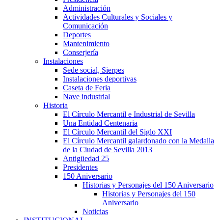
Administración
Actividades Culturales y Sociales y
Comunicación
Deportes
Mantenimiento
Conserjería
Instalaciones
Sede social, Sierpes
Instalaciones deportivas
Caseta de Feria
Nave industrial
Historia
El Círculo Mercantil e Industrial de Sevilla
Una Entidad Centenaria
El Círculo Mercantil del Siglo XXI
El Círculo Mercantil galardonado con la Medalla
de la Ciudad de Sevilla 2013
Antigüedad 25
Presidentes
150 Aniversario
Historias y Personajes del 150 Aniversario
Historias y Personajes del 150
Aniversario
Noticias