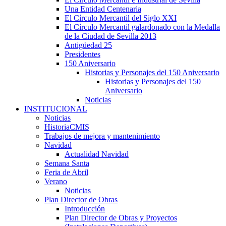
Una Entidad Centenaria
El Círculo Mercantil del Siglo XXI
El Círculo Mercantil galardonado con la Medalla
de la Ciudad de Sevilla 2013
Antigüedad 25
Presidentes
150 Aniversario
Historias y Personajes del 150 Aniversario
Historias y Personajes del 150
Aniversario
Noticias
INSTITUCIONAL
Noticias
HistoriaCMIS
Trabajos de mejora y mantenimiento
Navidad
Actualidad Navidad
Semana Santa
Feria de Abril
Verano
Noticias
Plan Director de Obras
Introducción
Plan Director de Obras y Proyectos