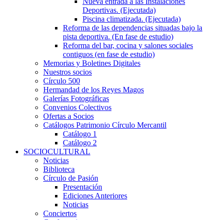
Nueva entrada a las Instalaciones
Deportivas. (Ejecutada)
Piscina climatizada. (Ejecutada)
Reforma de las dependencias situadas bajo la
pista deportiva. (En fase de estudio)
Reforma del bar, cocina y salones sociales
contiguos (en fase de estudio)
Memorias y Boletines Digitales
Nuestros socios
Círculo 500
Hermandad de los Reyes Magos
Galerías Fotográficas
Convenios Colectivos
Ofertas a Socios
Catálogos Patrimonio Círculo Mercantil
Catálogo 1
Catálogo 2
SOCIOCULTURAL
Noticias
Biblioteca
Círculo de Pasión
Presentación
Ediciones Anteriores
Noticias
Conciertos