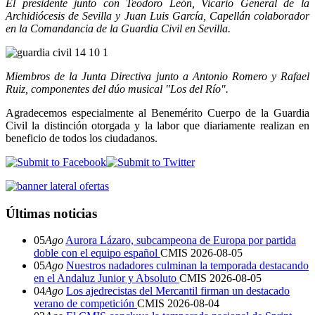
El presidente junto con Teodoro León, Vicario General de la
Archidiócesis de Sevilla y Juan Luis García, Capellán colaborador
en la Comandancia de la Guardia Civil en Sevilla.
Miembros de la Junta Directiva junto a Antonio Romero y Rafael
Ruiz, componentes del dúo musical "Los del Río".
Agradecemos especialmente al Benemérito Cuerpo de la Guardia
Civil la distinción otorgada y la labor que diariamente realizan en
beneficio de todos los ciudadanos.
Últimas noticias
05
Ago
Aurora Lázaro, subcampeona de Europa por partida
doble con el equipo español
CMIS
2026-08-05
05
Ago
Nuestros nadadores culminan la temporada destacando
en el Andaluz Junior y Absoluto
CMIS
2026-08-05
04
Ago
Los ajedrecistas del Mercantil firman un destacado
verano de competición
CMIS
2026-08-04