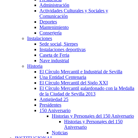
Administración
Actividades Culturales y Sociales y
Comunicación
Deportes
Mantenimiento
Conserjería
Instalaciones
Sede social, Sierpes
Instalaciones deportivas
Caseta de Feria
Nave industrial
Historia
El Círculo Mercantil e Industrial de Sevilla
Una Entidad Centenaria
El Círculo Mercantil del Siglo XXI
El Círculo Mercantil galardonado con la Medalla
de la Ciudad de Sevilla 2013
Antigüedad 25
Presidentes
150 Aniversario
Historias y Personajes del 150 Aniversario
Historias y Personajes del 150
Aniversario
Noticias