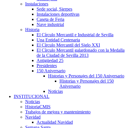
Instalaciones
Sede social, Sierpes
Instalaciones deportivas
Caseta de Feria
Nave industrial
Historia
El Círculo Mercantil e Industrial de Sevilla
Una Entidad Centenaria
El Círculo Mercantil del Siglo XXI
El Círculo Mercantil galardonado con la Medalla
de la Ciudad de Sevilla 2013
Antigüedad 25
Presidentes
150 Aniversario
Historias y Personajes del 150 Aniversario
Historias y Personajes del 150
Aniversario
Noticias
INSTITUCIONAL
Noticias
HistoriaCMIS
Trabajos de mejora y mantenimiento
Navidad
Actualidad Navidad
Semana Santa