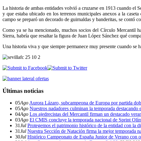
La historia de ambas entidades volvió a cruzarse en 1913 cuando el S
y que estaba ubicado en los terrenos municipales anexos a la caseta
campo se preparó un decorado de guirnaldas y banderitas, se contó con 
Como ya se ha mencionado, muchos socios del Círculo Mercantil ha
Sierra, habría que resaltar la figura de Juan López Sánchez qué compag
Una historia viva y que siempre permanece muy presente cuando se habl
Últimas noticias
05
Ago
Aurora Lázaro, subcampeona de Europa por partida dob
05
Ago
Nuestros nadadores culminan la temporada destacando 
04
Ago
Los ajedrecistas del Mercantil firman un destacado ver
03
Ago
El CMIS concluye la temporada nacional de Sprint Olí
31
Jul
Protegemos el patrimonio histórico de la entidad con la d
31
Jul
Nuestra Sección de Natación firma la mejor temporada na
30
Jul
Histórico Campeonato de España Junior de Verano con o