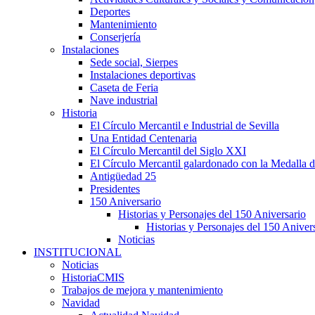
Deportes
Mantenimiento
Conserjería
Instalaciones
Sede social, Sierpes
Instalaciones deportivas
Caseta de Feria
Nave industrial
Historia
El Círculo Mercantil e Industrial de Sevilla
Una Entidad Centenaria
El Círculo Mercantil del Siglo XXI
El Círculo Mercantil galardonado con la Medalla d
Antigüedad 25
Presidentes
150 Aniversario
Historias y Personajes del 150 Aniversario
Historias y Personajes del 150 Aniver
Noticias
INSTITUCIONAL
Noticias
HistoriaCMIS
Trabajos de mejora y mantenimiento
Navidad