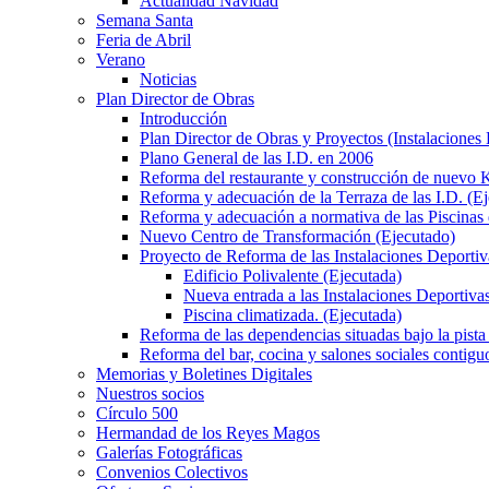
Actualidad Navidad
Semana Santa
Feria de Abril
Verano
Noticias
Plan Director de Obras
Introducción
Plan Director de Obras y Proyectos (Instalaciones
Plano General de las I.D. en 2006
Reforma del restaurante y construcción de nuevo K
Reforma y adecuación de la Terraza de las I.D. (E
Reforma y adecuación a normativa de las Piscinas 
Nuevo Centro de Transformación (Ejecutado)
Proyecto de Reforma de las Instalaciones Deportiv
Edificio Polivalente (Ejecutada)
Nueva entrada a las Instalaciones Deportivas
Piscina climatizada. (Ejecutada)
Reforma de las dependencias situadas bajo la pista 
Reforma del bar, cocina y salones sociales contiguo
Memorias y Boletines Digitales
Nuestros socios
Círculo 500
Hermandad de los Reyes Magos
Galerías Fotográficas
Convenios Colectivos