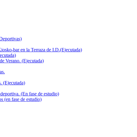
 Deportivas)
iosko-bar en la Terraza de I.D.(Ejecutada)
jecutada)
de Verano. (Ejecutada)
as.
. (Ejecutada)
deportiva. (En fase de estudio)
s (en fase de estudio)