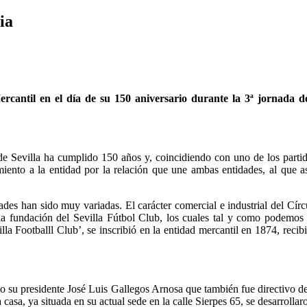
ia
Mercantil en el día de su 150 aniversario durante la 3ª jornada
 de Sevilla ha cumplido 150 años y, coincidiendo con uno de los parti
ento a la entidad por la relación que une ambas entidades, al que as
des han sido muy variadas. El carácter comercial e industrial del Círcu
la fundación del Sevilla Fútbol Club, los cuales tal y como podemos 
lla Footballl Club’, se inscribió en la entidad mercantil en 1874, re
endo su presidente José Luis Gallegos Arnosa que también fue directivo d
casa, ya situada en su actual sede en la calle Sierpes 65, se desarrollar