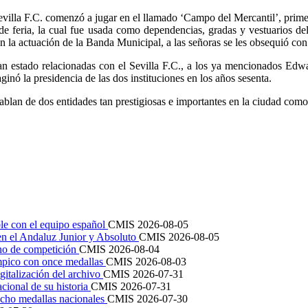
evilla F.C. comenzó a jugar en el llamado ‘Campo del Mercantil’, prim
 de feria, la cual fue usada como dependencias, gradas y vestuarios de
la actuación de la Banda Municipal, a las señoras se les obsequió con v
n estado relacionadas con el Sevilla F.C., a los ya mencionados Edw
inó la presidencia de las dos instituciones en los años sesenta.
an de dos entidades tan prestigiosas e importantes en la ciudad como so
le con el equipo español
CMIS
2026-08-05
en el Andaluz Junior y Absoluto
CMIS
2026-08-05
ano de competición
CMIS
2026-08-04
mpico con once medallas
CMIS
2026-08-03
igitalización del archivo
CMIS
2026-07-31
cional de su historia
CMIS
2026-07-31
cho medallas nacionales
CMIS
2026-07-30