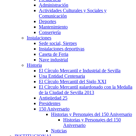
Administración
Actividades Culturales y Sociales y
Comunicación
Deportes
Mantenimiento
Conserjería
Instalaciones
Sede social, Sierpes
Instalaciones deportivas
Caseta de Feria
Nave industrial
Historia
El Círculo Mercantil e Industrial de Sevilla
Una Entidad Centenaria
El Círculo Mercantil del Siglo XXI
El Círculo Mercantil galardonado con la Medalla
de la Ciudad de Sevilla 2013
Antigüedad 25
Presidentes
150 Aniversario
Historias y Personajes del 150 Aniversario
Historias y Personajes del 150
Aniversario
Noticias