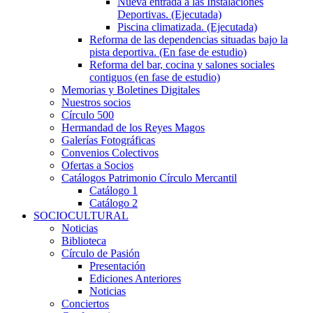
Nueva entrada a las Instalaciones
Deportivas. (Ejecutada)
Piscina climatizada. (Ejecutada)
Reforma de las dependencias situadas bajo la
pista deportiva. (En fase de estudio)
Reforma del bar, cocina y salones sociales
contiguos (en fase de estudio)
Memorias y Boletines Digitales
Nuestros socios
Círculo 500
Hermandad de los Reyes Magos
Galerías Fotográficas
Convenios Colectivos
Ofertas a Socios
Catálogos Patrimonio Círculo Mercantil
Catálogo 1
Catálogo 2
SOCIOCULTURAL
Noticias
Biblioteca
Círculo de Pasión
Presentación
Ediciones Anteriores
Noticias
Conciertos