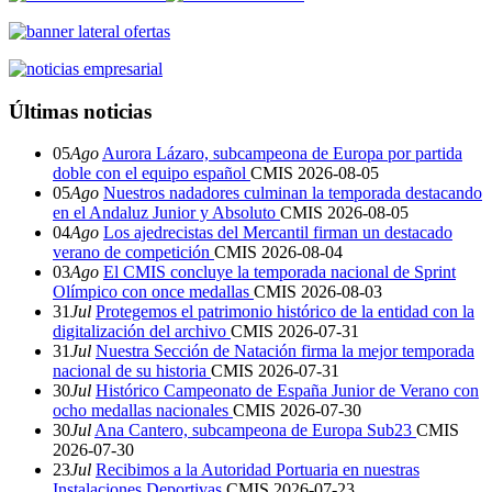
Últimas noticias
05
Ago
Aurora Lázaro, subcampeona de Europa por partida
doble con el equipo español
CMIS
2026-08-05
05
Ago
Nuestros nadadores culminan la temporada destacando
en el Andaluz Junior y Absoluto
CMIS
2026-08-05
04
Ago
Los ajedrecistas del Mercantil firman un destacado
verano de competición
CMIS
2026-08-04
03
Ago
El CMIS concluye la temporada nacional de Sprint
Olímpico con once medallas
CMIS
2026-08-03
31
Jul
Protegemos el patrimonio histórico de la entidad con la
digitalización del archivo
CMIS
2026-07-31
31
Jul
Nuestra Sección de Natación firma la mejor temporada
nacional de su historia
CMIS
2026-07-31
30
Jul
Histórico Campeonato de España Junior de Verano con
ocho medallas nacionales
CMIS
2026-07-30
30
Jul
Ana Cantero, subcampeona de Europa Sub23
CMIS
2026-07-30
23
Jul
Recibimos a la Autoridad Portuaria en nuestras
Instalaciones Deportivas
CMIS
2026-07-23