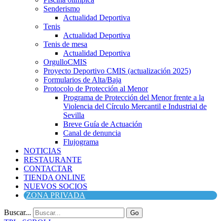
Senderismo
Actualidad Deportiva
Tenis
Actualidad Deportiva
Tenis de mesa
Actualidad Deportiva
OrgulloCMIS
Proyecto Deportivo CMIS (actualización 2025)
Formularios de Alta/Baja
Protocolo de Protección al Menor
Programa de Protección del Menor frente a la
Violencia del Círculo Mercantil e Industrial de
Sevilla
Breve Guía de Actuación
Canal de denuncia
Flujograma
NOTICIAS
RESTAURANTE
CONTACTAR
TIENDA ONLINE
NUEVOS SOCIOS
ZONA PRIVADA
Buscar...
Go