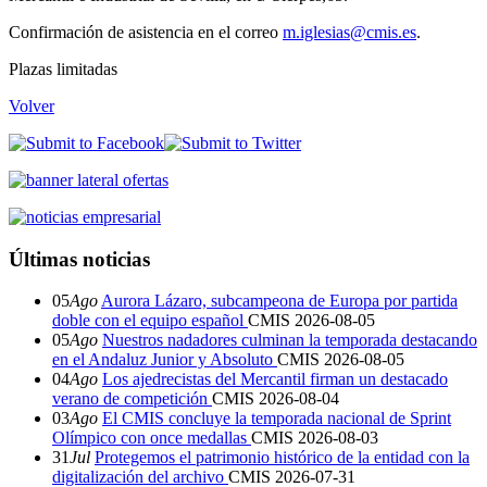
Confirmación de asistencia en el correo
m.iglesias@cmis.es
.
Plazas limitadas
Volver
Últimas noticias
05
Ago
Aurora Lázaro, subcampeona de Europa por partida
doble con el equipo español
CMIS
2026-08-05
05
Ago
Nuestros nadadores culminan la temporada destacando
en el Andaluz Junior y Absoluto
CMIS
2026-08-05
04
Ago
Los ajedrecistas del Mercantil firman un destacado
verano de competición
CMIS
2026-08-04
03
Ago
El CMIS concluye la temporada nacional de Sprint
Olímpico con once medallas
CMIS
2026-08-03
31
Jul
Protegemos el patrimonio histórico de la entidad con la
digitalización del archivo
CMIS
2026-07-31