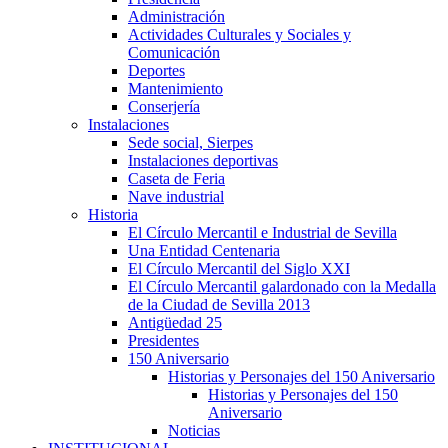
Administración
Actividades Culturales y Sociales y
Comunicación
Deportes
Mantenimiento
Conserjería
Instalaciones
Sede social, Sierpes
Instalaciones deportivas
Caseta de Feria
Nave industrial
Historia
El Círculo Mercantil e Industrial de Sevilla
Una Entidad Centenaria
El Círculo Mercantil del Siglo XXI
El Círculo Mercantil galardonado con la Medalla
de la Ciudad de Sevilla 2013
Antigüedad 25
Presidentes
150 Aniversario
Historias y Personajes del 150 Aniversario
Historias y Personajes del 150
Aniversario
Noticias