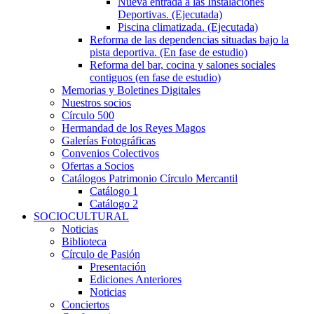
Nueva entrada a las Instalaciones
Deportivas. (Ejecutada)
Piscina climatizada. (Ejecutada)
Reforma de las dependencias situadas bajo la
pista deportiva. (En fase de estudio)
Reforma del bar, cocina y salones sociales
contiguos (en fase de estudio)
Memorias y Boletines Digitales
Nuestros socios
Círculo 500
Hermandad de los Reyes Magos
Galerías Fotográficas
Convenios Colectivos
Ofertas a Socios
Catálogos Patrimonio Círculo Mercantil
Catálogo 1
Catálogo 2
SOCIOCULTURAL
Noticias
Biblioteca
Círculo de Pasión
Presentación
Ediciones Anteriores
Noticias
Conciertos