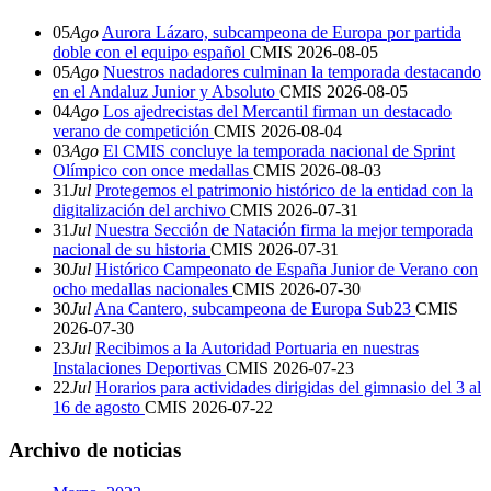
05
Ago
Aurora Lázaro, subcampeona de Europa por partida
doble con el equipo español
CMIS
2026-08-05
05
Ago
Nuestros nadadores culminan la temporada destacando
en el Andaluz Junior y Absoluto
CMIS
2026-08-05
04
Ago
Los ajedrecistas del Mercantil firman un destacado
verano de competición
CMIS
2026-08-04
03
Ago
El CMIS concluye la temporada nacional de Sprint
Olímpico con once medallas
CMIS
2026-08-03
31
Jul
Protegemos el patrimonio histórico de la entidad con la
digitalización del archivo
CMIS
2026-07-31
31
Jul
Nuestra Sección de Natación firma la mejor temporada
nacional de su historia
CMIS
2026-07-31
30
Jul
Histórico Campeonato de España Junior de Verano con
ocho medallas nacionales
CMIS
2026-07-30
30
Jul
Ana Cantero, subcampeona de Europa Sub23
CMIS
2026-07-30
23
Jul
Recibimos a la Autoridad Portuaria en nuestras
Instalaciones Deportivas
CMIS
2026-07-23
22
Jul
Horarios para actividades dirigidas del gimnasio del 3 al
16 de agosto
CMIS
2026-07-22
Archivo de noticias