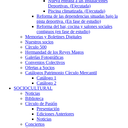
Nueva entrada a las Instalaciones
Deportivas. (Ejecutada)
Piscina climatizada. (Ejecutada)
Reforma de las dependencias situadas bajo la
pista deportiva. (En fase de estudio)
Reforma del bar, cocina y salones sociales
contiguos (en fase de estudio)
Memorias y Boletines Digitales
Nuestros socios
Círculo 500
Hermandad de los Reyes Magos
Galerías Fotográficas
Convenios Colectivos
Ofertas a Socios
Catálogos Patrimonio Círculo Mercantil
Catálogo 1
Catálogo 2
SOCIOCULTURAL
Noticias
Biblioteca
Círculo de Pasión
Presentación
Ediciones Anteriores
Noticias
Conciertos