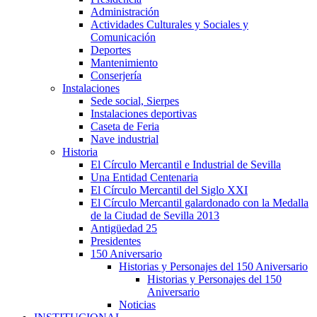
Administración
Actividades Culturales y Sociales y
Comunicación
Deportes
Mantenimiento
Conserjería
Instalaciones
Sede social, Sierpes
Instalaciones deportivas
Caseta de Feria
Nave industrial
Historia
El Círculo Mercantil e Industrial de Sevilla
Una Entidad Centenaria
El Círculo Mercantil del Siglo XXI
El Círculo Mercantil galardonado con la Medalla
de la Ciudad de Sevilla 2013
Antigüedad 25
Presidentes
150 Aniversario
Historias y Personajes del 150 Aniversario
Historias y Personajes del 150
Aniversario
Noticias