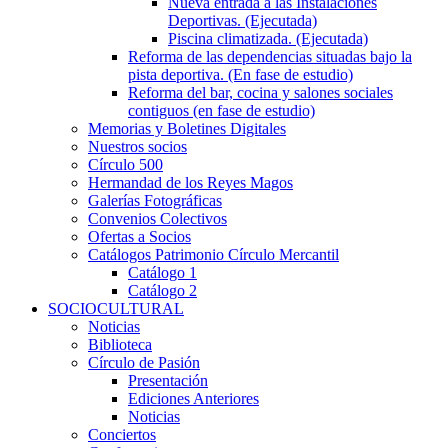
Nueva entrada a las Instalaciones
Deportivas. (Ejecutada)
Piscina climatizada. (Ejecutada)
Reforma de las dependencias situadas bajo la
pista deportiva. (En fase de estudio)
Reforma del bar, cocina y salones sociales
contiguos (en fase de estudio)
Memorias y Boletines Digitales
Nuestros socios
Círculo 500
Hermandad de los Reyes Magos
Galerías Fotográficas
Convenios Colectivos
Ofertas a Socios
Catálogos Patrimonio Círculo Mercantil
Catálogo 1
Catálogo 2
SOCIOCULTURAL
Noticias
Biblioteca
Círculo de Pasión
Presentación
Ediciones Anteriores
Noticias
Conciertos