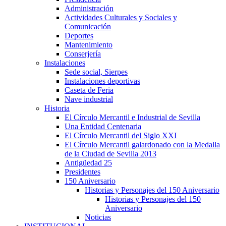
Administración
Actividades Culturales y Sociales y
Comunicación
Deportes
Mantenimiento
Conserjería
Instalaciones
Sede social, Sierpes
Instalaciones deportivas
Caseta de Feria
Nave industrial
Historia
El Círculo Mercantil e Industrial de Sevilla
Una Entidad Centenaria
El Círculo Mercantil del Siglo XXI
El Círculo Mercantil galardonado con la Medalla
de la Ciudad de Sevilla 2013
Antigüedad 25
Presidentes
150 Aniversario
Historias y Personajes del 150 Aniversario
Historias y Personajes del 150
Aniversario
Noticias