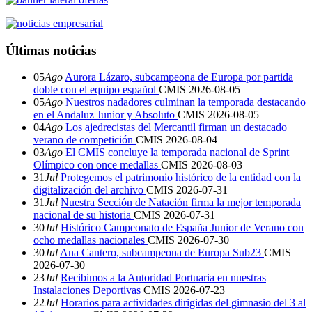
Últimas noticias
05
Ago
Aurora Lázaro, subcampeona de Europa por partida
doble con el equipo español
CMIS
2026-08-05
05
Ago
Nuestros nadadores culminan la temporada destacando
en el Andaluz Junior y Absoluto
CMIS
2026-08-05
04
Ago
Los ajedrecistas del Mercantil firman un destacado
verano de competición
CMIS
2026-08-04
03
Ago
El CMIS concluye la temporada nacional de Sprint
Olímpico con once medallas
CMIS
2026-08-03
31
Jul
Protegemos el patrimonio histórico de la entidad con la
digitalización del archivo
CMIS
2026-07-31
31
Jul
Nuestra Sección de Natación firma la mejor temporada
nacional de su historia
CMIS
2026-07-31
30
Jul
Histórico Campeonato de España Junior de Verano con
ocho medallas nacionales
CMIS
2026-07-30
30
Jul
Ana Cantero, subcampeona de Europa Sub23
CMIS
2026-07-30
23
Jul
Recibimos a la Autoridad Portuaria en nuestras
Instalaciones Deportivas
CMIS
2026-07-23
22
Jul
Horarios para actividades dirigidas del gimnasio del 3 al