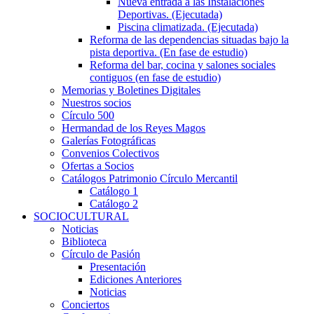
Nueva entrada a las Instalaciones
Deportivas. (Ejecutada)
Piscina climatizada. (Ejecutada)
Reforma de las dependencias situadas bajo la
pista deportiva. (En fase de estudio)
Reforma del bar, cocina y salones sociales
contiguos (en fase de estudio)
Memorias y Boletines Digitales
Nuestros socios
Círculo 500
Hermandad de los Reyes Magos
Galerías Fotográficas
Convenios Colectivos
Ofertas a Socios
Catálogos Patrimonio Círculo Mercantil
Catálogo 1
Catálogo 2
SOCIOCULTURAL
Noticias
Biblioteca
Círculo de Pasión
Presentación
Ediciones Anteriores
Noticias
Conciertos