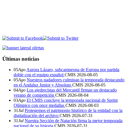
Últimas noticias
05
Ago
Aurora Lázaro, subcampeona de Europa por partida
doble con el equipo español
CMIS
2026-08-05
05
Ago
Nuestros nadadores culminan la temporada destacando
en el Andaluz Junior y Absoluto
CMIS
2026-08-05
04
Ago
Los ajedrecistas del Mercantil firman un destacado
verano de competición
CMIS
2026-08-04
03
Ago
El CMIS concluye la temporada nacional de Sprint
Olímpico con once medallas
CMIS
2026-08-03
31
Jul
Protegemos el patrimonio histórico de la entidad con la
digitalización del archivo
CMIS
2026-07-31
31
Jul
Nuestra Sección de Natación firma la mejor temporada
nacional de su historia
CMIS
2026-07-31