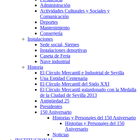
Administración
Actividades Culturales y Sociales y
Comunicación
Deportes
Mantenimiento
Conserjería
Instalaciones
Sede social, Sierpes
Instalaciones deportivas
Caseta de Feria
Nave industrial
Historia
El Círculo Mercantil e Industrial de Sevilla
Una Entidad Centenaria
El Círculo Mercantil del Siglo XXI
El Círculo Mercantil galardonado con la Medalla
de la Ciudad de Sevilla 2013
Antigüedad 25
Presidentes
150 Aniversario
Historias y Personajes del 150 Aniversario
Historias y Personajes del 150
Aniversario
Noticias