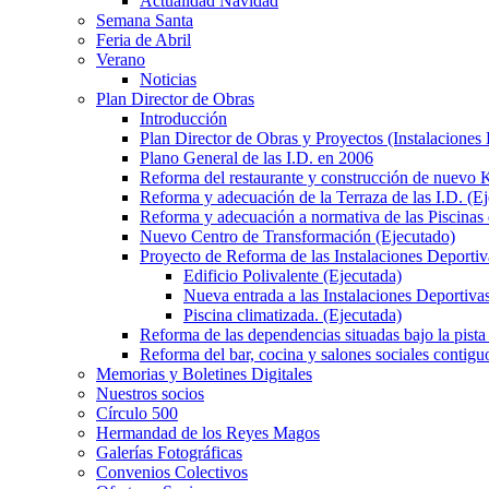
Actualidad Navidad
Semana Santa
Feria de Abril
Verano
Noticias
Plan Director de Obras
Introducción
Plan Director de Obras y Proyectos (Instalaciones
Plano General de las I.D. en 2006
Reforma del restaurante y construcción de nuevo K
Reforma y adecuación de la Terraza de las I.D. (E
Reforma y adecuación a normativa de las Piscinas 
Nuevo Centro de Transformación (Ejecutado)
Proyecto de Reforma de las Instalaciones Deportiv
Edificio Polivalente (Ejecutada)
Nueva entrada a las Instalaciones Deportivas
Piscina climatizada. (Ejecutada)
Reforma de las dependencias situadas bajo la pista 
Reforma del bar, cocina y salones sociales contiguo
Memorias y Boletines Digitales
Nuestros socios
Círculo 500
Hermandad de los Reyes Magos
Galerías Fotográficas
Convenios Colectivos