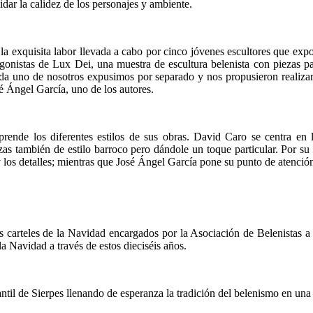
dar la calidez de los personajes y ambiente.
r la exquisita labor llevada a cabo por cinco jóvenes escultores que ex
stas de Lux Dei, una muestra de escultura belenista con piezas parti
ada uno de nosotros expusimos por separado y nos propusieron realizar
sé Ángel García, uno de los autores.
rende los diferentes estilos de sus obras. David Caro se centra en l
iezas también de estilo barroco pero dándole un toque particular. Por s
 los detalles; mientras que José Ángel García pone su punto de atención
los carteles de la Navidad encargados por la Asociación de Belenistas a
la Navidad a través de estos dieciséis años.
til de Sierpes llenando de esperanza la tradición del belenismo en una