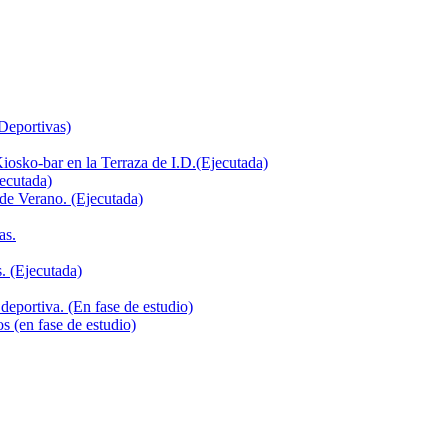
 Deportivas)
iosko-bar en la Terraza de I.D.(Ejecutada)
jecutada)
de Verano. (Ejecutada)
as.
. (Ejecutada)
deportiva. (En fase de estudio)
s (en fase de estudio)