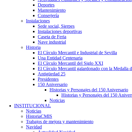
Deportes
Mantenimiento
Conserjería
Instalaciones
Sede social, Sierpes
Instalaciones deportivas
Caseta de Feria
Nave industrial
Historia
El Círculo Mercantil e Industrial de Sevilla
Una Entidad Centenaria
El Círculo Mercantil del Siglo XXI
El Círculo Mercantil galardonado con la Medalla d
Antigüedad 25
Presidentes
150 Aniversario
Historias y Personajes del 150 Aniversario
Historias y Personajes del 150 Aniver
Noticias
INSTITUCIONAL
Noticias
HistoriaCMIS
Trabajos de mejora y mantenimiento
Navidad