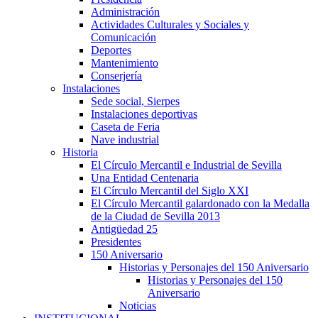
Administración
Actividades Culturales y Sociales y
Comunicación
Deportes
Mantenimiento
Conserjería
Instalaciones
Sede social, Sierpes
Instalaciones deportivas
Caseta de Feria
Nave industrial
Historia
El Círculo Mercantil e Industrial de Sevilla
Una Entidad Centenaria
El Círculo Mercantil del Siglo XXI
El Círculo Mercantil galardonado con la Medalla
de la Ciudad de Sevilla 2013
Antigüedad 25
Presidentes
150 Aniversario
Historias y Personajes del 150 Aniversario
Historias y Personajes del 150
Aniversario
Noticias