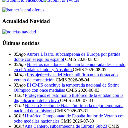
Actualidad Navidad
Últimas noticias
05
Ago
Aurora Lázaro, subcampeona de Europa por partida
doble con el equipo español
CMIS
2026-08-05
05
Ago
Nuestros nadadores culminan la temporada destacando
en el Andaluz Junior y Absoluto
CMIS
2026-08-05
04
Ago
Los ajedrecistas del Mercantil firman un destacado
verano de competición
CMIS
2026-08-04
03
Ago
El CMIS concluye la temporada nacional de Sprint
Olímpico con once medallas
CMIS
2026-08-03
31
Jul
Protegemos el patrimonio histórico de la entidad con la
digitalización del archivo
CMIS
2026-07-31
31
Jul
Nuestra Sección de Natación firma la mejor temporada
nacional de su historia
CMIS
2026-07-31
30
Jul
Histórico Campeonato de España Junior de Verano con
ocho medallas nacionales
CMIS
2026-07-30
30
Jul
Ana Cantero, subcampeona de Europa Sub23
CMIS