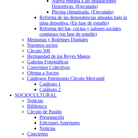
Nueva entrada a las Instalaciones
Deportivas. (Ejecutada)
Piscina climatizada. (Ejecutada)
Reforma de las dependencias situadas bajo la
pista deportiva. (En fase de estudio)
Reforma del bar, cocina y salones sociales
contiguos (en fase de estudio)
Memorias y Boletines Digitales
Nuestros socios
Círculo 500
Hermandad de los Reyes Magos
Galerías Fotográficas
Convenios Colectivos
Ofertas a Socios
Catálogos Patrimonio Círculo Mercantil
Catálogo 1
Catálogo 2
SOCIOCULTURAL
Noticias
Biblioteca
Círculo de Pasión
Presentación
Ediciones Anteriores
Noticias
Conciertos