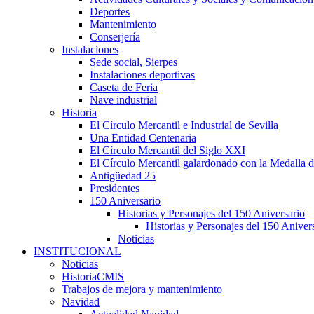
Deportes
Mantenimiento
Conserjería
Instalaciones
Sede social, Sierpes
Instalaciones deportivas
Caseta de Feria
Nave industrial
Historia
El Círculo Mercantil e Industrial de Sevilla
Una Entidad Centenaria
El Círculo Mercantil del Siglo XXI
El Círculo Mercantil galardonado con la Medalla d
Antigüedad 25
Presidentes
150 Aniversario
Historias y Personajes del 150 Aniversario
Historias y Personajes del 150 Aniver
Noticias
INSTITUCIONAL
Noticias
HistoriaCMIS
Trabajos de mejora y mantenimiento
Navidad