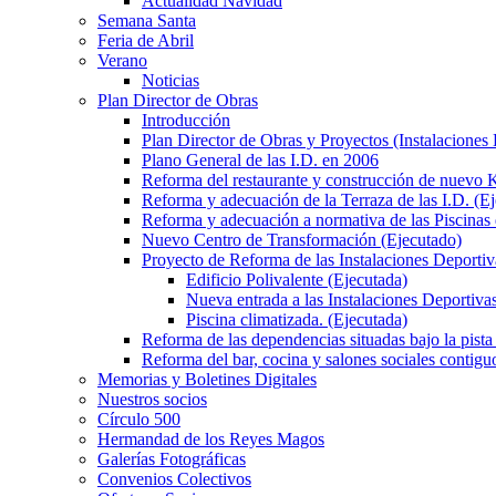
Actualidad Navidad
Semana Santa
Feria de Abril
Verano
Noticias
Plan Director de Obras
Introducción
Plan Director de Obras y Proyectos (Instalaciones
Plano General de las I.D. en 2006
Reforma del restaurante y construcción de nuevo K
Reforma y adecuación de la Terraza de las I.D. (E
Reforma y adecuación a normativa de las Piscinas 
Nuevo Centro de Transformación (Ejecutado)
Proyecto de Reforma de las Instalaciones Deportiv
Edificio Polivalente (Ejecutada)
Nueva entrada a las Instalaciones Deportivas
Piscina climatizada. (Ejecutada)
Reforma de las dependencias situadas bajo la pista 
Reforma del bar, cocina y salones sociales contiguo
Memorias y Boletines Digitales
Nuestros socios
Círculo 500
Hermandad de los Reyes Magos
Galerías Fotográficas
Convenios Colectivos