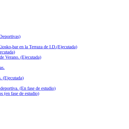
 Deportivas)
iosko-bar en la Terraza de I.D.(Ejecutada)
jecutada)
de Verano. (Ejecutada)
as.
. (Ejecutada)
deportiva. (En fase de estudio)
s (en fase de estudio)