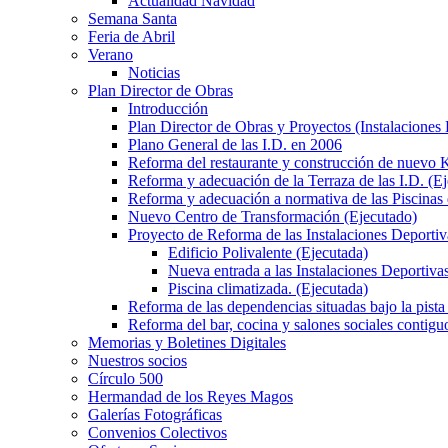
Actualidad Navidad
Semana Santa
Feria de Abril
Verano
Noticias
Plan Director de Obras
Introducción
Plan Director de Obras y Proyectos (Instalaciones
Plano General de las I.D. en 2006
Reforma del restaurante y construcción de nuevo K
Reforma y adecuación de la Terraza de las I.D. (E
Reforma y adecuación a normativa de las Piscinas 
Nuevo Centro de Transformación (Ejecutado)
Proyecto de Reforma de las Instalaciones Deportiv
Edificio Polivalente (Ejecutada)
Nueva entrada a las Instalaciones Deportivas
Piscina climatizada. (Ejecutada)
Reforma de las dependencias situadas bajo la pista 
Reforma del bar, cocina y salones sociales contiguo
Memorias y Boletines Digitales
Nuestros socios
Círculo 500
Hermandad de los Reyes Magos
Galerías Fotográficas
Convenios Colectivos