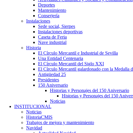
Deportes
Mantenimiento
Conserjería
Instalaciones
Sede social, Sierpes
Instalaciones deportivas
Caseta de Feria
Nave industrial
Historia
El Círculo Mercantil e Industrial de Sevilla
Una Entidad Centenaria
El Círculo Mercantil del Siglo XXI
El Círculo Mercantil galardonado con la Medalla d
Antigüedad 25
Presidentes
150 Aniversario
Historias y Personajes del 150 Aniversario
Historias y Personajes del 150 Aniver
Noticias
INSTITUCIONAL
Noticias
HistoriaCMIS
Trabajos de mejora y mantenimiento
Navidad