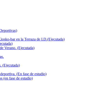
 Deportivas)
iosko-bar en la Terraza de I.D.(Ejecutada)
jecutada)
de Verano. (Ejecutada)
as.
. (Ejecutada)
deportiva. (En fase de estudio)
s (en fase de estudio)