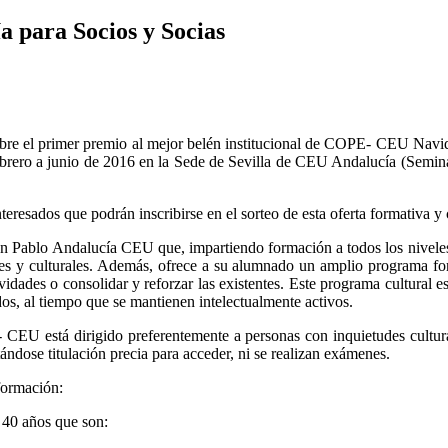
 para Socios y Socias
iembre el primer premio al mejor belén institucional de COPE- CEU Navida
 febrero a junio de 2016 en la Sede de Sevilla de CEU Andalucía (Sem
resados que podrán inscribirse en el sorteo de esta oferta formativa y c
n Pablo Andalucía CEU que, impartiendo formación a todos los niveles,
ciales y culturales. Además, ofrece a su alumnado un amplio programa f
tividades o consolidar y reforzar las existentes. Este programa cultural
os, al tiempo que se mantienen intelectualmente activos.
- CEU está dirigido preferentemente a personas con inquietudes cultura
tándose titulación precia para acceder, ni se realizan exámenes.
 formación:
e 40 años que son: