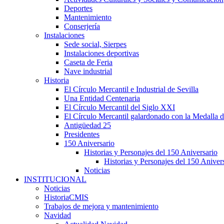
Deportes
Mantenimiento
Conserjería
Instalaciones
Sede social, Sierpes
Instalaciones deportivas
Caseta de Feria
Nave industrial
Historia
El Círculo Mercantil e Industrial de Sevilla
Una Entidad Centenaria
El Círculo Mercantil del Siglo XXI
El Círculo Mercantil galardonado con la Medalla d
Antigüedad 25
Presidentes
150 Aniversario
Historias y Personajes del 150 Aniversario
Historias y Personajes del 150 Aniver
Noticias
INSTITUCIONAL
Noticias
HistoriaCMIS
Trabajos de mejora y mantenimiento
Navidad