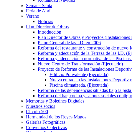
Actualidad Navidad
Semana Santa
Feria de Abril
Verano
Noticias
Plan Director de Obras
Introducción
Plan Director de Obras y Proyectos (Instalaciones
Plano General de las I.D. en 2006
Reforma del restaurante y construcción de nuevo K
Reforma y adecuación de la Terraza de las I.D. (E
Reforma y adecuación a normativa de las Piscinas 
Nuevo Centro de Transformación (Ejecutado)
Proyecto de Reforma de las Instalaciones Deportiv
Edificio Polivalente (Ejecutada)
Nueva entrada a las Instalaciones Deportivas
Piscina climatizada. (Ejecutada)
Reforma de las dependencias situadas bajo la pista 
Reforma del bar, cocina y salones sociales contiguo
Memorias y Boletines Digitales
Nuestros socios
Círculo 500
Hermandad de los Reyes Magos
Galerías Fotográficas
Convenios Colectivos