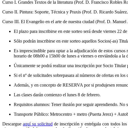
Curso I. Grandes Textos de la literatura (Prof. D. Francisco Robles R
Curso II. Pintura: Soporte, Técnica y Praxis (Prof. D. Ricardo Suáre
Curso III. El Evangelio en el arte de nuestra ciudad (Prof. D. Manuel 
El plazo para inscribirse en este sorteo será desde viernes 22 de
Sólo podrán inscribirse en este sorteo aquellos Socios(-as) Titu
Es imprescindible para optar a la adjudicación de estos cursos 
horario de 08h00 a 15h00 de lunes a viernes o enviándola a la d
Únicamente se podrá realizar una inscripción por Socio Titular 
Si el nº de solicitudes sobrepasara al números de ofertas en los 
Además, y en concepto de RESERVA por si produjesen renuncias 
Las clases darán comienzo el lunes 8 de febrero.
Requisitos alumnos: Tener ilusión por seguir aprendiendo. No se
Transporte Público: Metrocentro + metro (Puerta Jerez) + Auto
Descargue
aquí su solicitud
de inscripción y entrégala con todos los