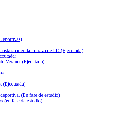
 Deportivas)
iosko-bar en la Terraza de I.D.(Ejecutada)
jecutada)
de Verano. (Ejecutada)
as.
. (Ejecutada)
deportiva. (En fase de estudio)
s (en fase de estudio)