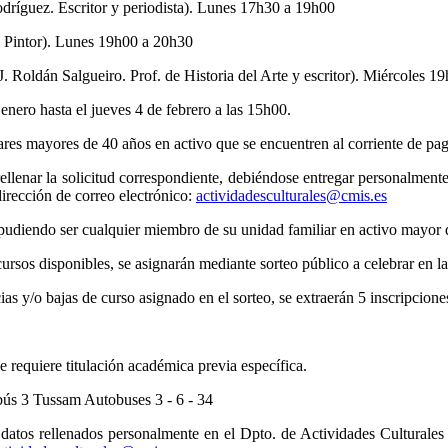
odríguez. Escritor y periodista). Lunes 17h30 a 19h00
z. Pintor). Lunes 19h00 a 20h30
J. Roldán Salgueiro. Prof. de Historia del Arte y escritor). Miércoles 
 enero hasta el jueves 4 de febrero a las 15h00.
lares mayores de 40 años en activo que se encuentren al corriente de pag
rellenar la solicitud correspondiente, debiéndose entregar personalment
irección de correo electrónico:
actividadesculturales@cmis.es
pudiendo ser cualquier miembro de su unidad familiar en activo mayor de
cursos disponibles, se asignarán mediante sorteo público a celebrar en la
y/o bajas de curso asignado en el sorteo, se extraerán 5 inscripciones
 requiere titulación académica previa específica.
bús 3 Tussam Autobuses 3 - 6 - 34
 datos rellenados personalmente en el Dpto. de Actividades Culturale