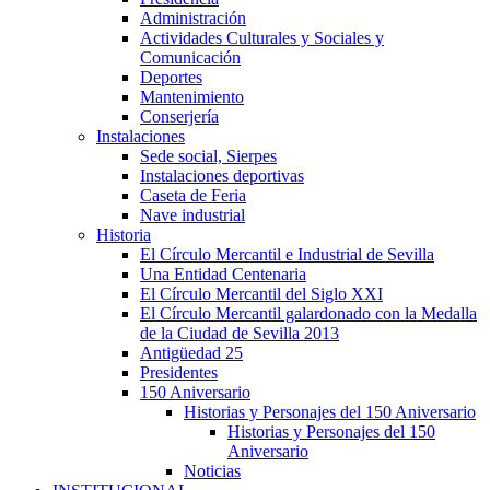
Administración
Actividades Culturales y Sociales y
Comunicación
Deportes
Mantenimiento
Conserjería
Instalaciones
Sede social, Sierpes
Instalaciones deportivas
Caseta de Feria
Nave industrial
Historia
El Círculo Mercantil e Industrial de Sevilla
Una Entidad Centenaria
El Círculo Mercantil del Siglo XXI
El Círculo Mercantil galardonado con la Medalla
de la Ciudad de Sevilla 2013
Antigüedad 25
Presidentes
150 Aniversario
Historias y Personajes del 150 Aniversario
Historias y Personajes del 150
Aniversario
Noticias