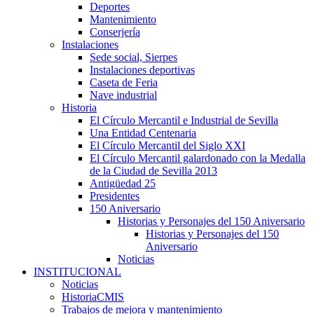
Deportes
Mantenimiento
Conserjería
Instalaciones
Sede social, Sierpes
Instalaciones deportivas
Caseta de Feria
Nave industrial
Historia
El Círculo Mercantil e Industrial de Sevilla
Una Entidad Centenaria
El Círculo Mercantil del Siglo XXI
El Círculo Mercantil galardonado con la Medalla
de la Ciudad de Sevilla 2013
Antigüedad 25
Presidentes
150 Aniversario
Historias y Personajes del 150 Aniversario
Historias y Personajes del 150
Aniversario
Noticias
INSTITUCIONAL
Noticias
HistoriaCMIS
Trabajos de mejora y mantenimiento