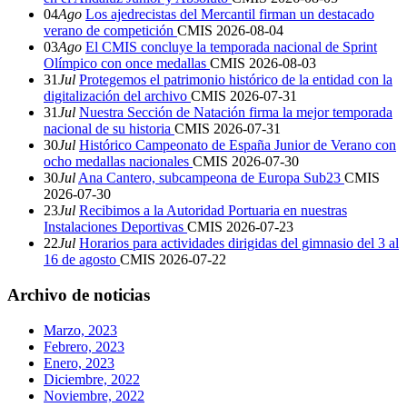
04
Ago
Los ajedrecistas del Mercantil firman un destacado
verano de competición
CMIS
2026-08-04
03
Ago
El CMIS concluye la temporada nacional de Sprint
Olímpico con once medallas
CMIS
2026-08-03
31
Jul
Protegemos el patrimonio histórico de la entidad con la
digitalización del archivo
CMIS
2026-07-31
31
Jul
Nuestra Sección de Natación firma la mejor temporada
nacional de su historia
CMIS
2026-07-31
30
Jul
Histórico Campeonato de España Junior de Verano con
ocho medallas nacionales
CMIS
2026-07-30
30
Jul
Ana Cantero, subcampeona de Europa Sub23
CMIS
2026-07-30
23
Jul
Recibimos a la Autoridad Portuaria en nuestras
Instalaciones Deportivas
CMIS
2026-07-23
22
Jul
Horarios para actividades dirigidas del gimnasio del 3 al
16 de agosto
CMIS
2026-07-22
Archivo de noticias
Marzo, 2023
Febrero, 2023
Enero, 2023
Diciembre, 2022
Noviembre, 2022