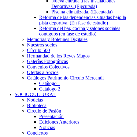
Nueva entrada a las Instalaciones
Deportivas. (Ejecutada)
Piscina climatizada. (Ejecutada)
Reforma de las dependencias situadas bajo la
pista deportiva. (En fase de estudio)
Reforma del bar, cocina y salones sociales
contiguos (en fase de estudio)
Memorias y Boletines Digitales
Nuestros socios
Círculo 500
Hermandad de los Reyes Magos
Galerías Fotográficas
Convenios Colectivos
Ofertas a Socios
Catálogos Patrimonio Círculo Mercantil
Catálogo 1
Catálogo 2
SOCIOCULTURAL
Noticias
Biblioteca
Círculo de Pasión
Presentación
Ediciones Anteriores
Noticias
Conciertos