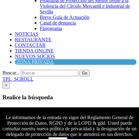
Programa de Protección del Menor frente a la
Violencia del Círculo Mercantil e Industrial de
Sevilla
Breve Guía de Actuación
Canal de denuncia
Flujograma
NOTICIAS
RESTAURANTE
CONTACTAR
TIENDA ONLINE
NUEVOS SOCIOS
ZONA PRIVADA
Buscar...
Go
TPL_SCROLL
×
Realice la búsqueda
Buscar
Buscar
Le informamos de la entrada en vigor del Reglamento General de
Protección de Datos, RGPD y de la LOPD & gdd. Usted puede
Síguenos en Facebook
consultar nuestra nueva política de privacidad y la designación de un
Síguenos en Twitter
delegado de protección de datos que le atenderá en sus derechos.
Colaboradores principales
Síguenos en YouTube