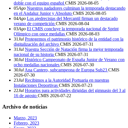
doble con el equipo español
CMIS
2026-08-05
05
Ago
Nuestros nadadores culminan la temporada destacando
en el Andaluz Junior y Absoluto
CMIS
2026-08-05
04
Ago
Los ajedrecistas del Mercantil firman un destacado
verano de competición
CMIS
2026-08-04
03
Ago
El CMIS concluye la temporada nacional de Sprint
Olímpico con once medallas
CMIS
2026-08-03
31
Jul
Protegemos el patrimonio histórico de la entidad con la
digitalización del archivo
CMIS
2026-07-31
31
Jul
Nuestra Sección de Natación firma la mejor temporada
nacional de su historia
CMIS
2026-07-31
30
Jul
Histórico Campeonato de España Junior de Verano con
ocho medallas nacionales
CMIS
2026-07-30
30
Jul
Ana Cantero, subcampeona de Europa Sub23
CMIS
2026-07-30
23
Jul
Recibimos a la Autoridad Portuaria en nuestras
Instalaciones Deportivas
CMIS
2026-07-23
22
Jul
Horarios para actividades dirigidas del gimnasio del 3 al
16 de agosto
CMIS
2026-07-22
Archivo de noticias
Marzo, 2023
Febrero, 2023