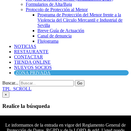
Formularios de Alta/Baja
Protocolo de Protección al Menor
Programa de Protección del Menor frente a la
Violencia del Círculo Mercantil e Industrial de
Sevilla
Breve Guía de Actuación
Canal de denuncia
Flujograma
NOTICIAS
RESTAURANTE
CONTACTAR
TIENDA ONLINE
NUEVOS SOCIOS
ZONA PRIVADA
Buscar...
Go
TPL_SCROLL
×
Realice la búsqueda
Buscar
Buscar
Le informamos de la entrada en vigor del Reglamento General de
Protección de Datos, RGPD y de la LOPD & gdd. Usted puede