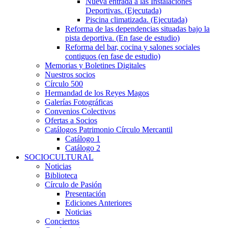
Nueva entrada a las Instalaciones
Deportivas. (Ejecutada)
Piscina climatizada. (Ejecutada)
Reforma de las dependencias situadas bajo la
pista deportiva. (En fase de estudio)
Reforma del bar, cocina y salones sociales
contiguos (en fase de estudio)
Memorias y Boletines Digitales
Nuestros socios
Círculo 500
Hermandad de los Reyes Magos
Galerías Fotográficas
Convenios Colectivos
Ofertas a Socios
Catálogos Patrimonio Círculo Mercantil
Catálogo 1
Catálogo 2
SOCIOCULTURAL
Noticias
Biblioteca
Círculo de Pasión
Presentación
Ediciones Anteriores
Noticias
Conciertos