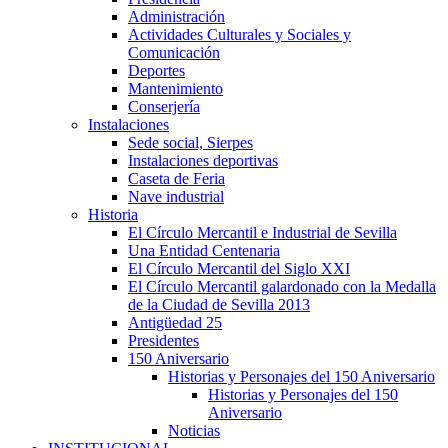
Administración
Actividades Culturales y Sociales y
Comunicación
Deportes
Mantenimiento
Conserjería
Instalaciones
Sede social, Sierpes
Instalaciones deportivas
Caseta de Feria
Nave industrial
Historia
El Círculo Mercantil e Industrial de Sevilla
Una Entidad Centenaria
El Círculo Mercantil del Siglo XXI
El Círculo Mercantil galardonado con la Medalla
de la Ciudad de Sevilla 2013
Antigüedad 25
Presidentes
150 Aniversario
Historias y Personajes del 150 Aniversario
Historias y Personajes del 150
Aniversario
Noticias