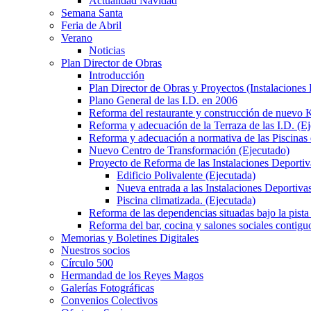
Actualidad Navidad
Semana Santa
Feria de Abril
Verano
Noticias
Plan Director de Obras
Introducción
Plan Director de Obras y Proyectos (Instalaciones
Plano General de las I.D. en 2006
Reforma del restaurante y construcción de nuevo K
Reforma y adecuación de la Terraza de las I.D. (E
Reforma y adecuación a normativa de las Piscinas 
Nuevo Centro de Transformación (Ejecutado)
Proyecto de Reforma de las Instalaciones Deportiv
Edificio Polivalente (Ejecutada)
Nueva entrada a las Instalaciones Deportivas
Piscina climatizada. (Ejecutada)
Reforma de las dependencias situadas bajo la pista 
Reforma del bar, cocina y salones sociales contiguo
Memorias y Boletines Digitales
Nuestros socios
Círculo 500
Hermandad de los Reyes Magos
Galerías Fotográficas
Convenios Colectivos