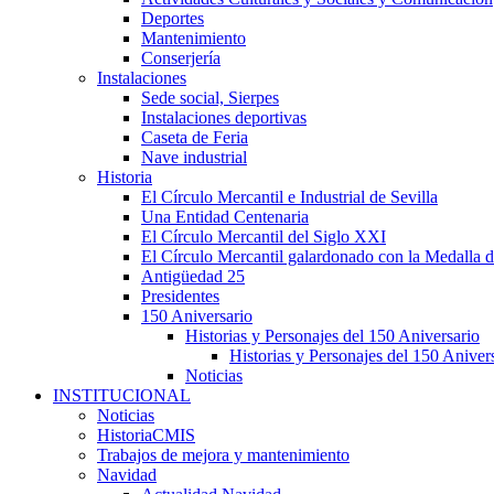
Deportes
Mantenimiento
Conserjería
Instalaciones
Sede social, Sierpes
Instalaciones deportivas
Caseta de Feria
Nave industrial
Historia
El Círculo Mercantil e Industrial de Sevilla
Una Entidad Centenaria
El Círculo Mercantil del Siglo XXI
El Círculo Mercantil galardonado con la Medalla d
Antigüedad 25
Presidentes
150 Aniversario
Historias y Personajes del 150 Aniversario
Historias y Personajes del 150 Aniver
Noticias
INSTITUCIONAL
Noticias
HistoriaCMIS
Trabajos de mejora y mantenimiento
Navidad