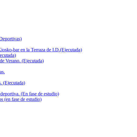
 Deportivas)
iosko-bar en la Terraza de I.D.(Ejecutada)
jecutada)
de Verano. (Ejecutada)
as.
. (Ejecutada)
deportiva. (En fase de estudio)
s (en fase de estudio)