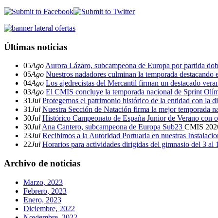
Últimas noticias
05
Ago
Aurora Lázaro, subcampeona de Europa por partida dob
05
Ago
Nuestros nadadores culminan la temporada destacando 
04
Ago
Los ajedrecistas del Mercantil firman un destacado ver
03
Ago
El CMIS concluye la temporada nacional de Sprint Olí
31
Jul
Protegemos el patrimonio histórico de la entidad con la d
31
Jul
Nuestra Sección de Natación firma la mejor temporada na
30
Jul
Histórico Campeonato de España Junior de Verano con o
30
Jul
Ana Cantero, subcampeona de Europa Sub23
CMIS
202
23
Jul
Recibimos a la Autoridad Portuaria en nuestras Instalaci
22
Jul
Horarios para actividades dirigidas del gimnasio del 3 al
Archivo de noticias
Marzo, 2023
Febrero, 2023
Enero, 2023
Diciembre, 2022
Noviembre, 2022