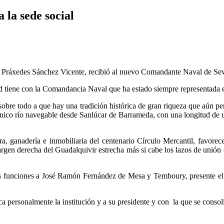
 la sede social
l, Práxedes Sánchez Vicente, recibió al nuevo Comandante Naval de Sevi
idad tiene con la Comandancia Naval que ha estado siempre representada e
obre todo a que hay una tradición histórica de gran riqueza que aún per
l único río navegable desde Sanlúcar de Barrameda, con una longitud de 
ura, ganadería e inmobiliaria del centenario Círculo Mercantil, favore
 margen derecha del Guadalquivir estrecha más si cabe los lazos de unió
s funciones a José Ramón Fernández de Mesa y Temboury, presente el pa
ca personalmente la institución y a su presidente y con la que se consoli