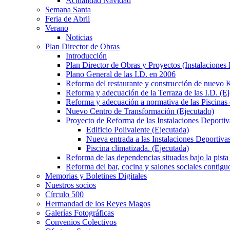
Actualidad Navidad
Semana Santa
Feria de Abril
Verano
Noticias
Plan Director de Obras
Introducción
Plan Director de Obras y Proyectos (Instalaciones
Plano General de las I.D. en 2006
Reforma del restaurante y construcción de nuevo K
Reforma y adecuación de la Terraza de las I.D. (E
Reforma y adecuación a normativa de las Piscinas 
Nuevo Centro de Transformación (Ejecutado)
Proyecto de Reforma de las Instalaciones Deportiv
Edificio Polivalente (Ejecutada)
Nueva entrada a las Instalaciones Deportivas
Piscina climatizada. (Ejecutada)
Reforma de las dependencias situadas bajo la pista 
Reforma del bar, cocina y salones sociales contiguo
Memorias y Boletines Digitales
Nuestros socios
Círculo 500
Hermandad de los Reyes Magos
Galerías Fotográficas
Convenios Colectivos