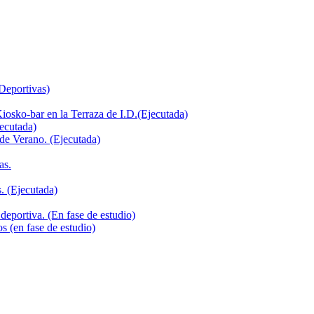
 Deportivas)
iosko-bar en la Terraza de I.D.(Ejecutada)
jecutada)
de Verano. (Ejecutada)
as.
. (Ejecutada)
deportiva. (En fase de estudio)
s (en fase de estudio)