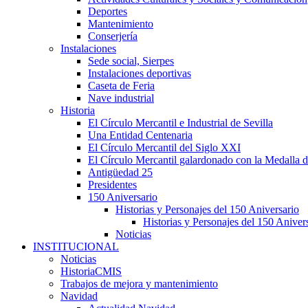
Deportes
Mantenimiento
Conserjería
Instalaciones
Sede social, Sierpes
Instalaciones deportivas
Caseta de Feria
Nave industrial
Historia
El Círculo Mercantil e Industrial de Sevilla
Una Entidad Centenaria
El Círculo Mercantil del Siglo XXI
El Círculo Mercantil galardonado con la Medalla d
Antigüedad 25
Presidentes
150 Aniversario
Historias y Personajes del 150 Aniversario
Historias y Personajes del 150 Aniver
Noticias
INSTITUCIONAL
Noticias
HistoriaCMIS
Trabajos de mejora y mantenimiento
Navidad