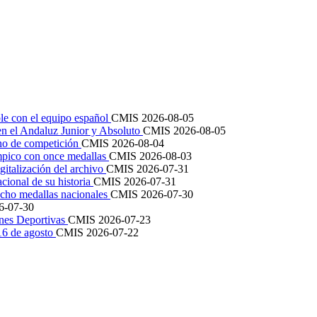
le con el equipo español
CMIS
2026-08-05
en el Andaluz Junior y Absoluto
CMIS
2026-08-05
ano de competición
CMIS
2026-08-04
mpico con once medallas
CMIS
2026-08-03
igitalización del archivo
CMIS
2026-07-31
cional de su historia
CMIS
2026-07-31
cho medallas nacionales
CMIS
2026-07-30
6-07-30
ones Deportivas
CMIS
2026-07-23
 16 de agosto
CMIS
2026-07-22