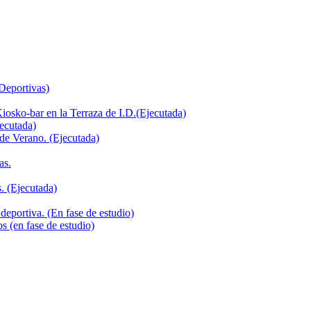
 Deportivas)
iosko-bar en la Terraza de I.D.(Ejecutada)
jecutada)
de Verano. (Ejecutada)
as.
. (Ejecutada)
deportiva. (En fase de estudio)
s (en fase de estudio)