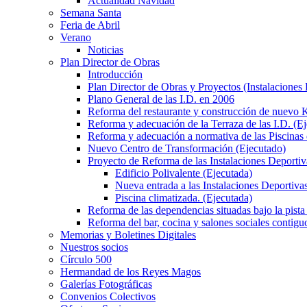
Actualidad Navidad
Semana Santa
Feria de Abril
Verano
Noticias
Plan Director de Obras
Introducción
Plan Director de Obras y Proyectos (Instalaciones
Plano General de las I.D. en 2006
Reforma del restaurante y construcción de nuevo K
Reforma y adecuación de la Terraza de las I.D. (E
Reforma y adecuación a normativa de las Piscinas 
Nuevo Centro de Transformación (Ejecutado)
Proyecto de Reforma de las Instalaciones Deportiv
Edificio Polivalente (Ejecutada)
Nueva entrada a las Instalaciones Deportivas
Piscina climatizada. (Ejecutada)
Reforma de las dependencias situadas bajo la pista 
Reforma del bar, cocina y salones sociales contiguo
Memorias y Boletines Digitales
Nuestros socios
Círculo 500
Hermandad de los Reyes Magos
Galerías Fotográficas
Convenios Colectivos