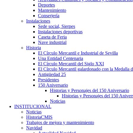
Deportes
Mantenimiento
Conserjería
Instalaciones
Sede social, Sierpes
Instalaciones deportivas
Caseta de Feria
Nave industrial
Historia
El Círculo Mercantil e Industrial de Sevilla
Una Entidad Centenaria
El Círculo Mercantil del Siglo XXI
El Círculo Mercantil galardonado con la Medalla d
Antigüedad 25
Presidentes
150 Aniversario
Historias y Personajes del 150 Aniversario
Historias y Personajes del 150 Aniver
Noticias
INSTITUCIONAL
Noticias
HistoriaCMIS
Trabajos de mejora y mantenimiento
Navidad