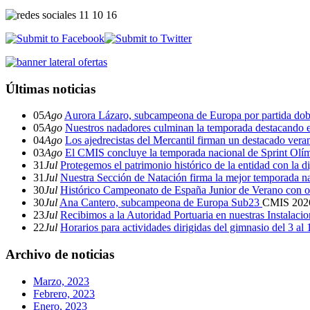
Últimas noticias
05
Ago
Aurora Lázaro, subcampeona de Europa por partida dob
05
Ago
Nuestros nadadores culminan la temporada destacando 
04
Ago
Los ajedrecistas del Mercantil firman un destacado ver
03
Ago
El CMIS concluye la temporada nacional de Sprint Olí
31
Jul
Protegemos el patrimonio histórico de la entidad con la d
31
Jul
Nuestra Sección de Natación firma la mejor temporada na
30
Jul
Histórico Campeonato de España Junior de Verano con o
30
Jul
Ana Cantero, subcampeona de Europa Sub23
CMIS
202
23
Jul
Recibimos a la Autoridad Portuaria en nuestras Instalaci
22
Jul
Horarios para actividades dirigidas del gimnasio del 3 al
Archivo de noticias
Marzo, 2023
Febrero, 2023
Enero, 2023