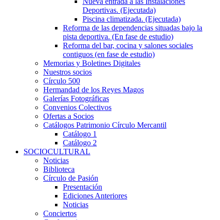
Nueva entrada a las Instalaciones
Deportivas. (Ejecutada)
Piscina climatizada. (Ejecutada)
Reforma de las dependencias situadas bajo la
pista deportiva. (En fase de estudio)
Reforma del bar, cocina y salones sociales
contiguos (en fase de estudio)
Memorias y Boletines Digitales
Nuestros socios
Círculo 500
Hermandad de los Reyes Magos
Galerías Fotográficas
Convenios Colectivos
Ofertas a Socios
Catálogos Patrimonio Círculo Mercantil
Catálogo 1
Catálogo 2
SOCIOCULTURAL
Noticias
Biblioteca
Círculo de Pasión
Presentación
Ediciones Anteriores
Noticias
Conciertos