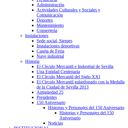
Administración
Actividades Culturales y Sociales y
Comunicación
Deportes
Mantenimiento
Conserjería
Instalaciones
Sede social, Sierpes
Instalaciones deportivas
Caseta de Feria
Nave industrial
Historia
El Círculo Mercantil e Industrial de Sevilla
Una Entidad Centenaria
El Círculo Mercantil del Siglo XXI
El Círculo Mercantil galardonado con la Medalla
de la Ciudad de Sevilla 2013
Antigüedad 25
Presidentes
150 Aniversario
Historias y Personajes del 150 Aniversario
Historias y Personajes del 150
Aniversario
Noticias