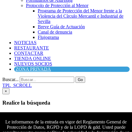
Formularios de Alta/Baja
Protocolo de Protección al Menor
Programa de Protección del Menor frente a la
Violencia del Círculo Mercantil e Industrial de
Sevilla
Breve Guía de Actuación
Canal de denuncia
Flujograma
NOTICIAS
RESTAURANTE
CONTACTAR
TIENDA ONLINE
NUEVOS SOCIOS
ZONA PRIVADA
Buscar...
Go
TPL_SCROLL
×
Realice la búsqueda
Buscar
Buscar
Le informamos de la entrada en vigor del Reglamento General de
Protección de Datos, RGPD y de la LOPD & gdd. Usted puede
Síguenos en Facebook