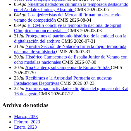
05
Ago
Nuestros nadadores culminan la temporada destacando
en el Andaluz Junior y Absoluto
CMIS
2026-08-05
04
Ago
Los ajedrecistas del Mercantil firman un destacado
verano de competición
CMIS
2026-08-04
03
Ago
El CMIS concluye la temporada nacional de Sprint
Olímpico con once medallas
CMIS
2026-08-03
31
Jul
Protegemos el patrimonio histórico de la entidad con la
digitalización del archivo
CMIS
2026-07-31
31
Jul
Nuestra Sección de Natación firma la mejor temporada
nacional de su historia
CMIS
2026-07-31
30
Jul
Histórico Campeonato de España Junior de Verano con
ocho medallas nacionales
CMIS
2026-07-30
30
Jul
Ana Cantero, subcampeona de Europa Sub23
CMIS
2026-07-30
23
Jul
Recibimos a la Autoridad Portuaria en nuestras
Instalaciones Deportivas
CMIS
2026-07-23
22
Jul
Horarios para actividades dirigidas del gimnasio del 3 al
16 de agosto
CMIS
2026-07-22
Archivo de noticias
Marzo, 2023
Febrero, 2023
Enero, 2023