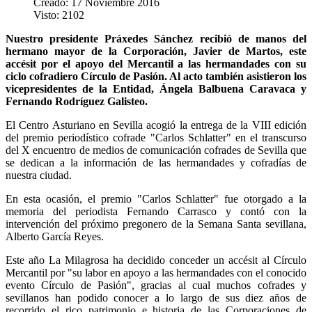
Creado: 17 Noviembre 2016
Visto: 2102
Nuestro presidente Práxedes Sánchez recibió de manos del
hermano mayor de la Corporación, Javier de Martos, este
accésit por el apoyo del Mercantil a las hermandades con su
ciclo cofradiero Círculo de Pasión. Al acto también asistieron los
vicepresidentes de la Entidad, Ángela Balbuena Caravaca y
Fernando Rodríguez Galisteo.
El Centro Asturiano en Sevilla acogió la entrega de la VIII edición
del premio periodístico cofrade "Carlos Schlatter" en el transcurso
del X encuentro de medios de comunicación cofrades de Sevilla que
se dedican a la información de las hermandades y cofradías de
nuestra ciudad.
En esta ocasión, el premio "Carlos Schlatter" fue otorgado a la
memoria del periodista Fernando Carrasco y contó con la
intervención del próximo pregonero de la Semana Santa sevillana,
Alberto García Reyes.
Este año La Milagrosa ha decidido conceder un accésit al Círculo
Mercantil por "su labor en apoyo a las hermandades con el conocido
evento Círculo de Pasión", gracias al cual muchos cofrades y
sevillanos han podido conocer a lo largo de sus diez años de
recorrido el rico patrimonio e historia de las Corporaciones de