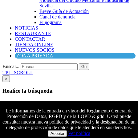
Violencia del Círculo Mercantil e Industrial de
Sevilla
Breve Guía de Actuación
Canal de denuncia
Flujograma
NOTICIAS
RESTAURANTE
CONTACTAR
TIENDA ONLINE
NUEVOS SOCIOS
ZONA PRIVADA
Buscar...
Go
TPL_SCROLL
×
Realice la búsqueda
Buscar
Buscar
Le informamos de la entrada en vigor del Reglamento General de
Protección de Datos, RGPD y de la LOPD & gdd. Usted puede
Síguenos en Facebook
consultar nuestra nueva política de privacidad y la designación de un
Síguenos en Twitter
delegado de protección de datos que le atenderá en sus derechos.
Colaboradores principales
Síguenos en YouTube
Ver política
Aceptar
Síguenos en instagram