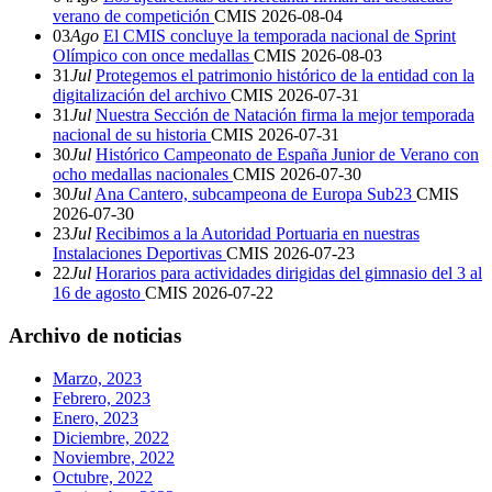
verano de competición
CMIS
2026-08-04
03
Ago
El CMIS concluye la temporada nacional de Sprint
Olímpico con once medallas
CMIS
2026-08-03
31
Jul
Protegemos el patrimonio histórico de la entidad con la
digitalización del archivo
CMIS
2026-07-31
31
Jul
Nuestra Sección de Natación firma la mejor temporada
nacional de su historia
CMIS
2026-07-31
30
Jul
Histórico Campeonato de España Junior de Verano con
ocho medallas nacionales
CMIS
2026-07-30
30
Jul
Ana Cantero, subcampeona de Europa Sub23
CMIS
2026-07-30
23
Jul
Recibimos a la Autoridad Portuaria en nuestras
Instalaciones Deportivas
CMIS
2026-07-23
22
Jul
Horarios para actividades dirigidas del gimnasio del 3 al
16 de agosto
CMIS
2026-07-22
Archivo de noticias
Marzo, 2023
Febrero, 2023
Enero, 2023
Diciembre, 2022
Noviembre, 2022
Octubre, 2022