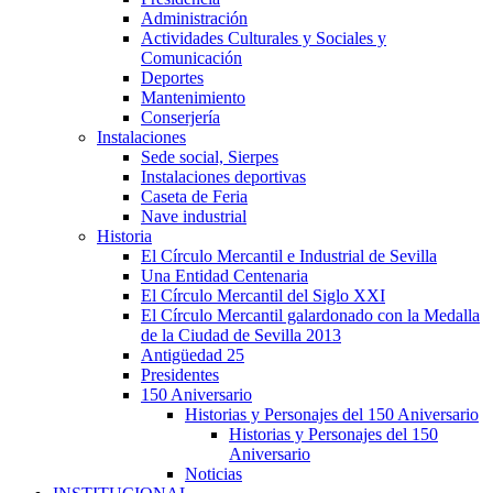
Administración
Actividades Culturales y Sociales y
Comunicación
Deportes
Mantenimiento
Conserjería
Instalaciones
Sede social, Sierpes
Instalaciones deportivas
Caseta de Feria
Nave industrial
Historia
El Círculo Mercantil e Industrial de Sevilla
Una Entidad Centenaria
El Círculo Mercantil del Siglo XXI
El Círculo Mercantil galardonado con la Medalla
de la Ciudad de Sevilla 2013
Antigüedad 25
Presidentes
150 Aniversario
Historias y Personajes del 150 Aniversario
Historias y Personajes del 150
Aniversario
Noticias