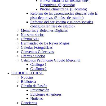
Nueva entrada a las Instalaciones
Deportivas. (Ejecutada)
Piscina climatizada. (Ejecutada)
Reforma de las dependencias situadas bajo la
pista deportiva. (En fase de estudio)
Reforma del bar, cocina y salones sociales
contiguos (en fase de estudio)
Memorias y Boletines Digitales
Nuestros socios
Círculo 500
Hermandad de los Reyes Magos
Galerías Fotográficas
Convenios Colectivos
Ofertas a Socios
Catálogos Patrimonio Círculo Mercantil
Catálogo 1
Catálogo 2
SOCIOCULTURAL
Noticias
Biblioteca
Círculo de Pasión
Presentación
Ediciones Anteriores
Noticias
Conciertos