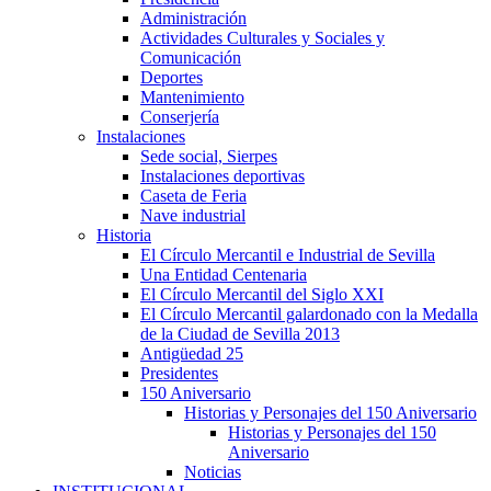
Administración
Actividades Culturales y Sociales y
Comunicación
Deportes
Mantenimiento
Conserjería
Instalaciones
Sede social, Sierpes
Instalaciones deportivas
Caseta de Feria
Nave industrial
Historia
El Círculo Mercantil e Industrial de Sevilla
Una Entidad Centenaria
El Círculo Mercantil del Siglo XXI
El Círculo Mercantil galardonado con la Medalla
de la Ciudad de Sevilla 2013
Antigüedad 25
Presidentes
150 Aniversario
Historias y Personajes del 150 Aniversario
Historias y Personajes del 150
Aniversario
Noticias