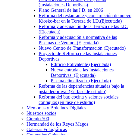
(Instalaciones Deportivas)
Plano General de las I.D. en 2006
Reforma del restaurante y construcción de nuevo
Kiosko-bar en la Terraza de I.D.(Ejecutada)
Reforma y adecuación de la Terraza de las I.D.
(Ejecutada)
Reforma y adecuación a normativa de las
Piscinas de Verano. (Ejecutada)
Nuevo Centro de Transformación (Ejecutado)
Proyecto de Reforma de las Instalaciones
Deportivas.
Edificio Polivalente (Ejecutada)
Nueva entrada a las Instalaciones
Deportivas. (Ejecutada)
Piscina climatizada. (Ejecutada)
Reforma de las dependencias situadas bajo la
pista deportiva. (En fase de estudio)
Reforma del bar, cocina y salones sociales
contiguos (en fase de estudio)
Memorias y Boletines Digitales
Nuestros socios
Círculo 500
Hermandad de los Reyes Magos
Galerías Fotográficas
Convenios Colectivos