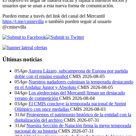
El objetivo es llegar de manera eficaz y rápida a nuestros socios y
usuarios que se unan a esta nueva forma de comunicación.
Pueden entrar a través del link del canal del Mercantil
https://t.me/cmisevilla
o también pueden seguir al usuario
@cmisevilla
Últimas noticias
05
Ago
Aurora Lázaro, subcampeona de Europa por partida
doble con el equipo español
CMIS
2026-08-05
05
Ago
Nuestros nadadores culminan la temporada destacando
en el Andaluz Junior y Absoluto
CMIS
2026-08-05
04
Ago
Los ajedrecistas del Mercantil firman un destacado
verano de competición
CMIS
2026-08-04
03
Ago
El CMIS concluye la temporada nacional de Sprint
Olímpico con once medallas
CMIS
2026-08-03
31
Jul
Protegemos el patrimonio histórico de la entidad con la
digitalización del archivo
CMIS
2026-07-31
31
Jul
Nuestra Sección de Natación firma la mejor temporada
nacional de su historia
CMIS
2026-07-31