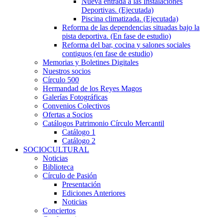
Nueva entrada a las Instalaciones
Deportivas. (Ejecutada)
Piscina climatizada. (Ejecutada)
Reforma de las dependencias situadas bajo la
pista deportiva. (En fase de estudio)
Reforma del bar, cocina y salones sociales
contiguos (en fase de estudio)
Memorias y Boletines Digitales
Nuestros socios
Círculo 500
Hermandad de los Reyes Magos
Galerías Fotográficas
Convenios Colectivos
Ofertas a Socios
Catálogos Patrimonio Círculo Mercantil
Catálogo 1
Catálogo 2
SOCIOCULTURAL
Noticias
Biblioteca
Círculo de Pasión
Presentación
Ediciones Anteriores
Noticias
Conciertos