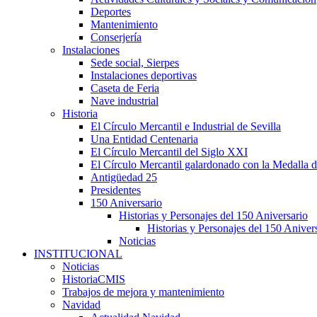
Deportes
Mantenimiento
Conserjería
Instalaciones
Sede social, Sierpes
Instalaciones deportivas
Caseta de Feria
Nave industrial
Historia
El Círculo Mercantil e Industrial de Sevilla
Una Entidad Centenaria
El Círculo Mercantil del Siglo XXI
El Círculo Mercantil galardonado con la Medalla d
Antigüedad 25
Presidentes
150 Aniversario
Historias y Personajes del 150 Aniversario
Historias y Personajes del 150 Aniver
Noticias
INSTITUCIONAL
Noticias
HistoriaCMIS
Trabajos de mejora y mantenimiento
Navidad