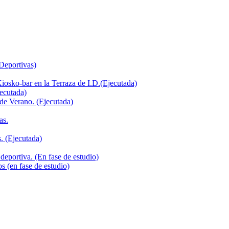
 Deportivas)
iosko-bar en la Terraza de I.D.(Ejecutada)
jecutada)
de Verano. (Ejecutada)
as.
. (Ejecutada)
deportiva. (En fase de estudio)
s (en fase de estudio)