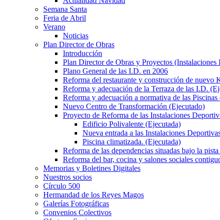
Actualidad Navidad
Semana Santa
Feria de Abril
Verano
Noticias
Plan Director de Obras
Introducción
Plan Director de Obras y Proyectos (Instalaciones
Plano General de las I.D. en 2006
Reforma del restaurante y construcción de nuevo K
Reforma y adecuación de la Terraza de las I.D. (E
Reforma y adecuación a normativa de las Piscinas 
Nuevo Centro de Transformación (Ejecutado)
Proyecto de Reforma de las Instalaciones Deportiv
Edificio Polivalente (Ejecutada)
Nueva entrada a las Instalaciones Deportivas
Piscina climatizada. (Ejecutada)
Reforma de las dependencias situadas bajo la pista 
Reforma del bar, cocina y salones sociales contiguo
Memorias y Boletines Digitales
Nuestros socios
Círculo 500
Hermandad de los Reyes Magos
Galerías Fotográficas
Convenios Colectivos