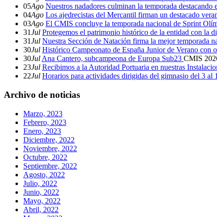
05
Ago
Nuestros nadadores culminan la temporada destacando 
04
Ago
Los ajedrecistas del Mercantil firman un destacado ver
03
Ago
El CMIS concluye la temporada nacional de Sprint Olí
31
Jul
Protegemos el patrimonio histórico de la entidad con la d
31
Jul
Nuestra Sección de Natación firma la mejor temporada na
30
Jul
Histórico Campeonato de España Junior de Verano con o
30
Jul
Ana Cantero, subcampeona de Europa Sub23
CMIS
202
23
Jul
Recibimos a la Autoridad Portuaria en nuestras Instalaci
22
Jul
Horarios para actividades dirigidas del gimnasio del 3 al
Archivo de noticias
Marzo, 2023
Febrero, 2023
Enero, 2023
Diciembre, 2022
Noviembre, 2022
Octubre, 2022
Septiembre, 2022
Agosto, 2022
Julio, 2022
Junio, 2022
Mayo, 2022
Abril, 2022